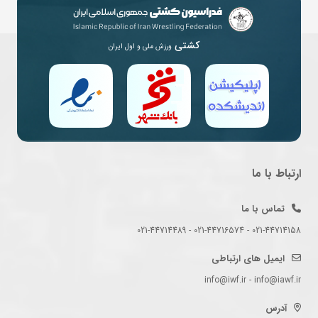
کشتی
ورزش ملی و اول ایران
ارتباط با ما
تماس با ما
021-44714158 - 021-44716574 - 021-44714489
ایمیل های ارتباطی
info@iwf.ir - info@iawf.ir
آدرس