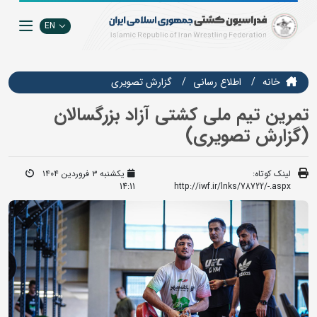
EN
خانه
اطلاع رسانی
گزارش تصويري
تمرین تیم ملی کشتی آزاد بزرگسالان
(گزارش تصویری)
لینک کوتاه:
یکشنبه ۳ فروردین ۱۴۰۴
14:11
http://iwf.ir/lnks/78722/-.aspx