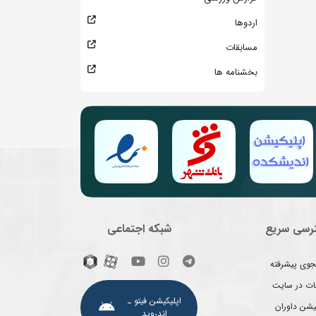
اردوها
مسابقات
بخشنامه ها
رسی سریع
شبکه اجتماعی
وی پیشرفته
غات در سایت
اپلیکیشن فیتو ـ
یشن داوران
اندروید