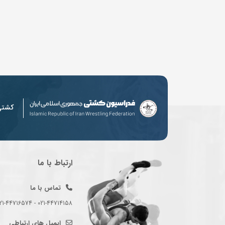
کشت
ارتباط با ما
تماس با ما
021-44714158 - 021-44716574 - 021-44714489
ایمیل های ارتباطی