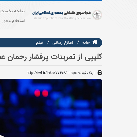
صفحه نخست
استعلام مجوز
خانه
اطلاع رسانی
فيلم
کلیپی از تمرینات پرفشار رحمان 
لینک کوتاه:
http://iwf.ir/lnks/77406/-.aspx