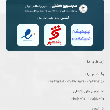
کشتی
ورزش ملی و اول ایران
ارتباط با ما
تماس با ما
021-44714158 - 021-44716574 - 021-44714489
ایمیل های ارتباطی
info@iwf.ir - info@iawf.ir
آدرس