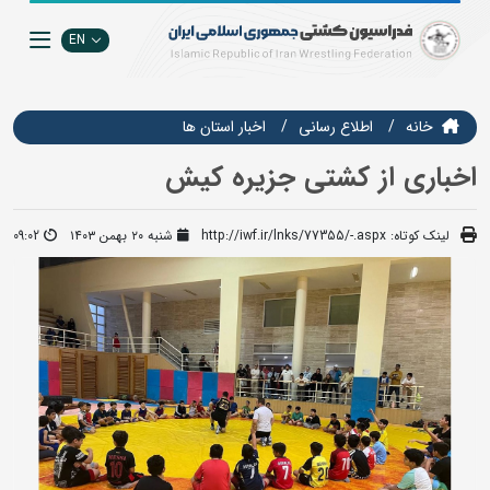
EN
خانه
اطلاع رسانی
اخبار استان ها
اخباری از کشتی جزیره کیش
لینک کوتاه:
http://iwf.ir/lnks/77355/-.aspx
شنبه ۲۰ بهمن ۱۴۰۳
09:02