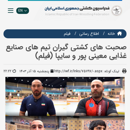
EN
خانه
اطلاع رسانی
فيلم
صحبت های کشتی گیران تیم های صنایع
غذایی معینی پور و سایپا (فیلم)
لینک کوتاه:
http://iwf.ir/lnks/75797/-.aspx
پنجشنبه ۱۵ آذر ۱۴۰۳
22:22