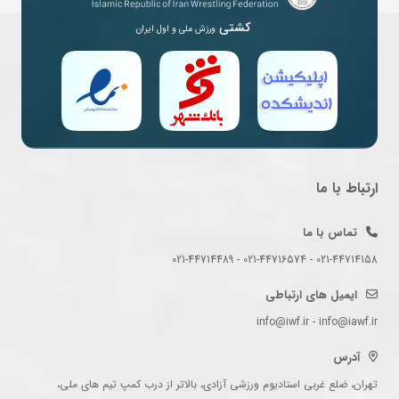
کشتی
ورزش ملی و اول ایران
ارتباط با ما
تماس با ما
021-44714158 - 021-44716574 - 021-44714489
ایمیل های ارتباطی
info@iwf.ir - info@iawf.ir
آدرس
تهران، ضلع غربی استادیوم ورزشی آزادی، بالاتر از درب کمپ تیم های ملی،