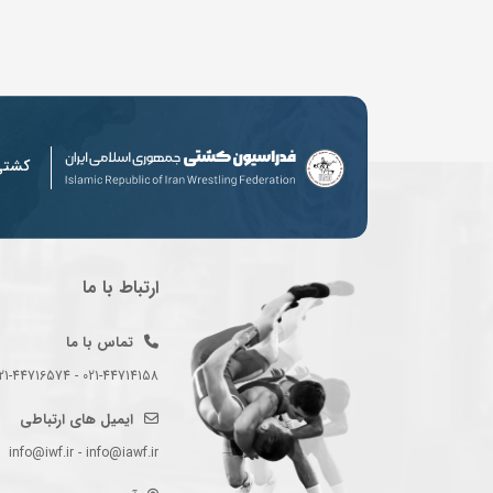
کشت
ارتباط با ما
تماس با ما
021-44714158 - 021-44716574 - 021-44714489
ایمیل های ارتباطی
info@iwf.ir - info@iawf.ir