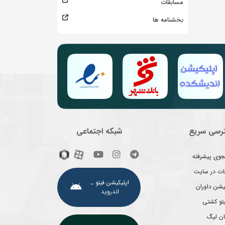
مسابقات
بخشنامه ها
رسی سریع
شبکه اجتماعی
وی پیشرفته
غات در سایت
اپلیکیشن فیتو ـ
یشن داوران
اندروید
یتو کشتی
ان لیگ