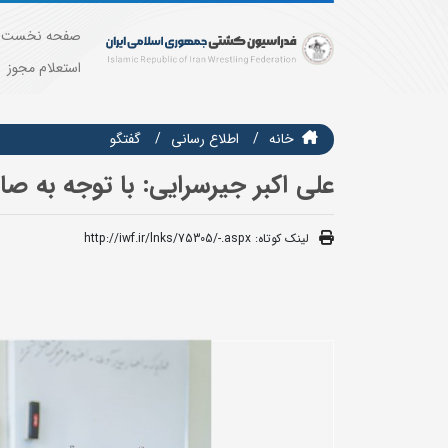
صفحه نخست
استعلام مجوز
خانه
اطلاع رسانی
گفتگو
علی اکبر جیرسرایی: با توجه به ص
لینک کوتاه:
http://iwf.ir/lnks/75305/-.aspx