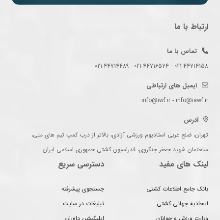
ارتباط با ما
تماس با ما
021-44714158 - 021-44716574 - 021-44714489
ایمیل های ارتباطی
info@iwf.ir - info@iawf.ir
آدرس
تهران، ضلع غربی استادیوم ورزشی آزادی، بالاتر از درب کمپ تیم های ملی،
ساختمان شهید جعفر جنگروی، فدراسیون کشتی جمهوری اسلامی ایران
لینک های مفید
دسترسی سریع
بانک جامع اطلاعات کشتی
جستجوی پیشرفته
اتحادیه جهانی کشتی
تبلیغات در سایت
وزارت ورزش و جوانان
اپلیکیشن داوران