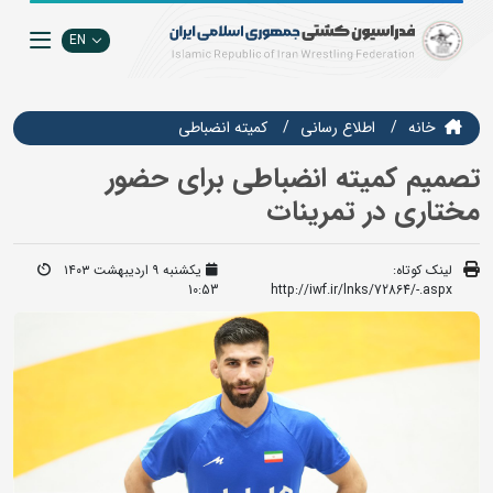
EN
خانه
اطلاع رسانی
کمیته انضباطی
تصمیم کمیته انضباطی برای حضور
مختاری در تمرینات
لینک کوتاه:
یکشنبه ۹ اردیبهشت ۱۴۰۳
10:53
http://iwf.ir/lnks/72864/-.aspx