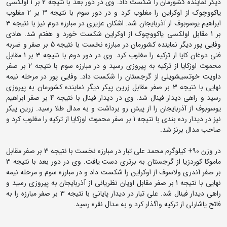
دیگر نماینده کشورمان را شکست داد. وی در دور بعد با نتیجه 2 بر 1 اولکسی
یاکووچوک از اوکراین را مغلوب کرد و در دور سوم با نتیجه 3 بر 2 مغلوب
ابراهیم یوسوبوف از آذربایجان شد. اشکان عزیزی در مبارزه دوم نیز با نتیجه 3
بر 1 مقابل اولکسی یاکووچوک از اوکراین شکست خورد و هفتم شد. هادی
وفایی پور دیگر نماینده کشورمان در مبارزه نخست با نتیجه 5 بر صفر و ضربه
فنی دوغان کایا از ترکیه را مغلوب کرد. وی در دور دوم با نتیجه 3 بر 1 مقابل
محموت اوزکایا از ترکیه به پیروزی رسید و در مبارزه سوم با نتیجه 2 بر صفر
داویت خوتسیشویلی از گرجستان را شکست داد. وفایی پور در مرحله نیمه
نهایی با نتیجه 3 بر صفر مقابل زرین پیکر دیگر نماینده کشورمان به پیروزی
رسید و راهی دیدار فینال شد. وی در دیدار فینال با نتیجه 4 بر صفر ابراهیم
یوسوبوف از آذربایجان را از پیش رو برداشت و به مدال طلا رسید. زرین پیکر
نیز در دیدار رده بندی با نتیجه 1 بر صفر محموت اوزکایا از ترکیه را مغلوب کرد و
صاحب مدال برنز شد.
در وزن 90+ کیلوگرم محمد علی تبار در مبارزه نخست با نتیجه 3 بر صفر مقابل
ماموکا کوردزیا از گرجستان به برتری دست یافت. وی در دور بعد با نتیجه 3
بر صفر آندری ولاسوف از اوکراین را شکست داد و در مبارزه سوم و مرحله نیمه
نهایی با نتیجه 1 بر صفر مقابل اویان نظریانی از آذربایجان به پیروزی رسید و
راهی دیدار فینال شد. علی تبار در دیدار پایانی با نتیجه 3 بر صفر مبارزه را به
فاتح یاشارلی از ترکیه واگذار کرد و به مدال نقره رسید.