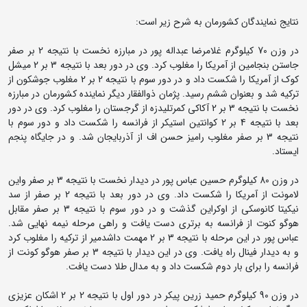
نتایج نمایندگان کشورمان به شرح زیر است:
در وزن 70 کیلوگرم غلامرضا عبداله پور در مبارزه نخست با نتیجه 2 بر صفر
جاستن بنجامین از آمریکا را مغلوب کرد. وی در دور بعد با نتیجه 3 بر 2 میشل
کوک از آمریکا را شکست داد و در دور سوم با نتیجه 2 بر 2 مغلوب جوشکون از
ترکیه شد و بعنوان ششم رسید. پژمان ذوالفقار دیگر نماینده کشورمان در مبارزه
نخست با نتیجه 3 بر 2 آکاکی کمرتلیدزه از گرجستان را مغلوب کرد. وی در دور
بعد با نتیجه 4 بر 2 کوانتین استیکر از فرانسه را شکست داد و دور سوم با
نتیجه 3 بر صفر مغلوب رامیز حسن اف از آذربایجان شد. و در جایگاه پنجم
ایستاد.
در وزن 80 کیلوگرم حسین عباس پور در دیدار نخست با نتیجه 3 بر صفر واین
لامونت از آمریکا را شکست داد. وی در دور بعد با نتیجه 2 بر صفر از سد
نیکیتا کانوسکی از اوکراین گذشت و در دور سوم با نتیجه 3 بر صفر مقابل
هوگو کنوت از فرانسه به برتری دست یافت و راهی مرحله نیمه نهایی شد.
عباس پور در این مرحله با نتیجه 3 بر 2 مهمت داشدمیر از ترکیه را مغلوب کرد
و به دیدار فینال راه یافت. وی در این دیدار با نتیجه 3 بر صفر هوگو کونت از
فرانسه را برای بار دوم شکست داد و به مدال طلا دست یافت.
در وزن 90 کیلوگرم حمید زرین پیکر در دور اول با نتیجه 2 بر 2 اشکان عزیزی