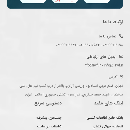
ارتباط با ما
تماس با ما
021-44714158 - 021-44716574 - 021-44714489
ایمیل های ارتباطی
info@iwf.ir - info@iawf.ir
آدرس
تهران، ضلع غربی استادیوم ورزشی آزادی، بالاتر از درب کمپ تیم های ملی،
ساختمان شهید جعفر جنگروی، فدراسیون کشتی جمهوری اسلامی ایران
لینک های مفید
دسترسی سریع
بانک جامع اطلاعات کشتی
جستجوی پیشرفته
اتحادیه جهانی کشتی
تبلیغات در سایت