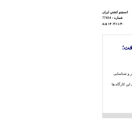
انستيتو كشتي ايران
شماره : 77454
۸:۵ ۱۴۰۳/۱۱/۳۰
فت؛
 و شناسایی
ین کارگاه ها