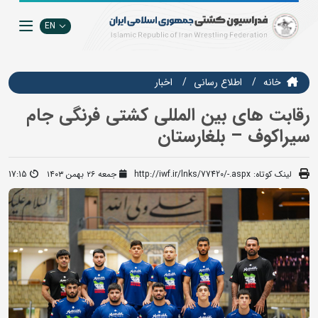
EN
خانه
اطلاع رسانی
اخبار
رقابت های بین المللی کشتی فرنگی جام
سیراکوف – بلغارستان
لینک کوتاه:
http://iwf.ir/lnks/77420/-.aspx
جمعه ۲۶ بهمن ۱۴۰۳
17:15