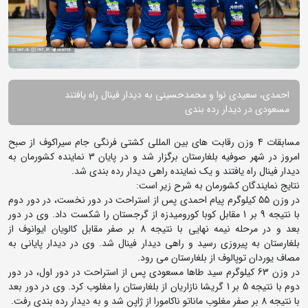
احمدی، سعیدی نوا و محمدحسینی به دیدار فینال راه یافتند
مسعودی در دیدار رده بندی
مسابقات 4 وزن رقابت های بین المللی کشتی فرنگی جام سیراکوف از صبح
امروز در شهر صوفیه بلغارستان برگزار شد و در پایان 3 نماینده کشورمان به
دیدار فینال راه یافتند و یک نماینده راهی دیدار رده بندی شد.
نتایج نمایندگان کشورمان به شرح زیر است:
در وزن 55 کیلوگرم پیام احمدی پس از استراحت در دور نخست، در دور دوم
با نتیجه 9 بر 1 مقابل کوبا کورومیدزه از گرجستان را شکست داد. وی در دور
بعد و در مرحله نیمه نهایی با نتیجه 8 بر صفر مقابل کالویان ایوانوف از
بلغارستان به پیروزی رسید و راهی دیدار فینال شد. وی در دیدار پایانی به
مصاف یوردان توپالوف از بلغارستان می رود.
در وزن 63 کیلوگرم سید طاها مسعودی پس از استراحت در دور اول، در دور
دوم با نتیجه 5 بر 1 گریشا نازاریان از بلغارستان را مغلوب کرد. وی در دور بعد
با نتیجه 8 بر صفر مغلوب ماناتو ناکامورا از ژاپن شد و به دیدار رده بندی رفت.