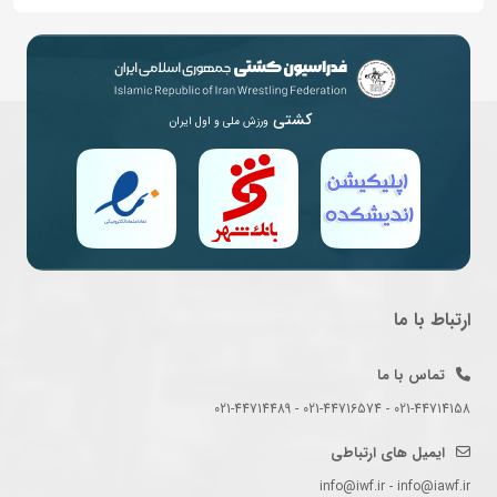
کشتی
ورزش ملی و اول ایران
ارتباط با ما
تماس با ما
021-44714158 - 021-44716574 - 021-44714489
ایمیل های ارتباطی
info@iwf.ir - info@iawf.ir