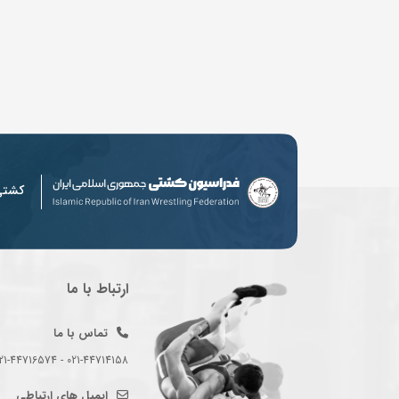
کشت
ارتباط با ما
تماس با ما
021-44714158 - 021-44716574 - 021-44714489
ایمیل های ارتباطی