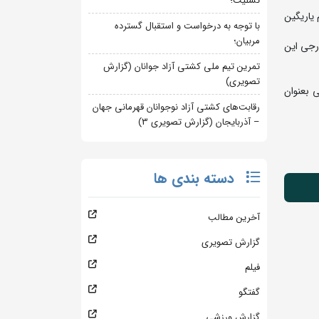
تسلیت؛
 یاریگین
با توجه به درخواست و استقبال گسترده
مربیان؛
رجی این
تمرین تیم ملی کشتی آزاد جوانان (گزارش
تصویری)
 بعنوان
رقابت‌های کشتی آزاد نوجوانان قهرمانی جهان
– آذربایجان (گزارش تصویری 3)
دسته بندی ها
آخرین مطالب
گزارش تصویری
فیلم
گفتگو
گزارش ورزشی