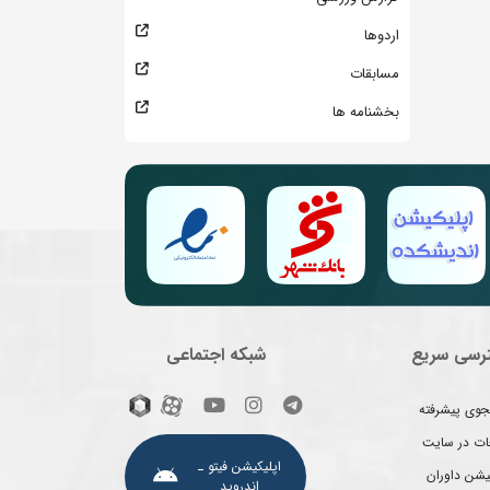
اردوها
مسابقات
بخشنامه ها
رسی سریع
شبکه اجتماعی
وی پیشرفته
غات در سایت
اپلیکیشن فیتو ـ
یشن داوران
اندروید