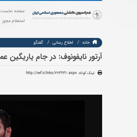
صفحه نخست
استعلام مجوز
خانه
اطلاع رسانی
گفتگو
آرتور نایفونوف: در جام یاریگین ع
لینک کوتاه:
http://iwf.ir/lnks/77323/-.aspx