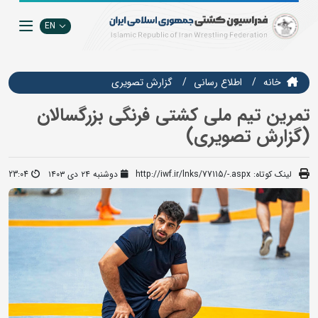
EN
خانه
اطلاع رسانی
گزارش تصويري
تمرین تیم ملی کشتی فرنگی بزرگسالان
(گزارش تصویری)
لینک کوتاه:
http://iwf.ir/lnks/77115/-.aspx
دوشنبه ۲۴ دی ۱۴۰۳
23:04