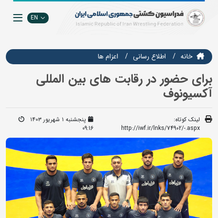
EN
خانه
اطلاع رسانی
اعزام ها
برای حضور در رقابت های بین المللی
آکسیونوف
لینک کوتاه:
پنجشنبه ۱ شهریور ۱۴۰۳
09:16
http://iwf.ir/lnks/74902/-.aspx