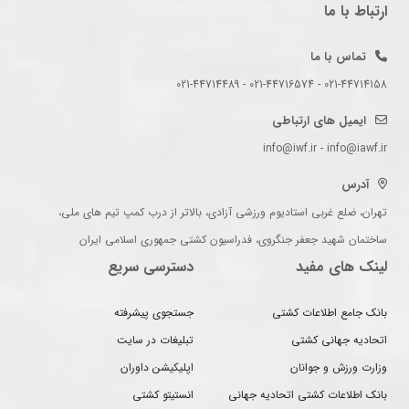
ارتباط با ما
تماس با ما
021-44714158 - 021-44716574 - 021-44714489
ایمیل های ارتباطی
info@iwf.ir - info@iawf.ir
آدرس
تهران، ضلع غربی استادیوم ورزشی آزادی، بالاتر از درب کمپ تیم های ملی،
ساختمان شهید جعفر جنگروی، فدراسیون کشتی جمهوری اسلامی ایران
لینک های مفید
دسترسی سریع
بانک جامع اطلاعات کشتی
جستجوی پیشرفته
اتحادیه جهانی کشتی
تبلیغات در سایت
وزارت ورزش و جوانان
اپلیکیشن داوران
بانک اطلاعات کشتی اتحادیه جهانی
انستیتو کشتی