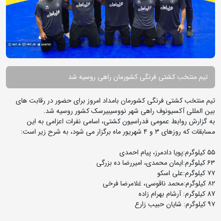
تیم منتخب کشتی فرنگی کشورمان راهی روسیه شد
تیم منتخب کشتی فرنگی کشورمان بامداد امروز برای حضور در رقابت های
بین المللی آکسیونوف راهی شهر نووسیبیرسک کشور روسیه شد.
به گزارش روابط عمومی فدراسیون کشتی، اسامی نفرات اعزامی به این
مسابقات که روزهای ۳ و ۴ شهریور ماه برگزار می شود، به شرح زیر است:
۵۵ کیلوگرم:پویا دادمرز، پیام احمدی
۶۳ کیلوگرم:ایمان محمدی، امیررضا ده بزرگی
۷۷ کیلوگرم:علی اسکو
۸۲ کیلوگرم:محمد ناقوسی، غلامرضا فرخی
87 کیلوگرم: آرشام بهرام زاده
۹۷ کیلوگرم: شایان حبیب زارع