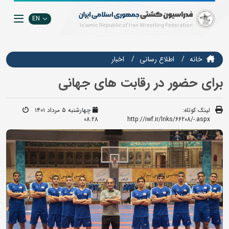
EN
خانه
اطلاع رسانی
اخبار
برای حضور در رقابت های جهانی
لینک کوتاه:
چهارشنبه ۵ مرداد ۱۴۰۱
08:28
http://iwf.ir/lnks/66208/-.aspx