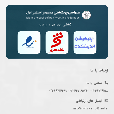
کشتی
ورزش ملی و اول ایران
ارتباط با ما
تماس با ما
021-44714158 - 021-44716574 - 021-44714489
ایمیل های ارتباطی
info@iwf.ir - info@iawf.ir