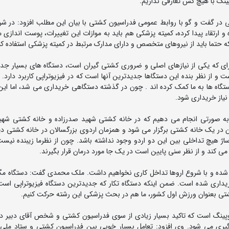
ینگ با هیچ کس تعارفی نداریم.
ر گفت و گو با روابط عمومی فدراسیون کشتی با بیان این مطلب افزود: در شر
تقاء پیدا کرده، کمیته پزشکی هم باید به موازات این تغییرات، پوست اندازی م
که حتما باید از نیروهای متخصص و دارای مدارک مرتبط در کمیته پزشکی استفاده کن
رای که یکی از نیازهای اصلی و ضروری کشتی گیران است، دستگاه های بسیار جدید
ز نظر بنده این دستگاها جدیدترین آنها است که در فیزیوتراپی کاربرد دارد. ال
گاه ها به ما کمک کرده اند . چون در گذشته دستگاهی خریداری می شد، اما این
یاز خریداری شود.
 به صورتی انجام می دهیم که در خانه کشتی شهید صدرزاده و خانه کشتی شهی
ن در یک خانه کشتی برگزار می شود و همزمان اردوی بزرگسالان در خانه کشتی دیگ
اساژ هیچ تداخلی بین این دو اردو وجود نداشته باشد. چون از نظرما زیبنده نیس
می کند و از نظر سنی پایین است در یک جا مورد درمان قرار بگیرند.
ام شده و با شروع اروها تداخل کاری نخواهیم داشت. ملک محمدی گفت: دستگاه مگ
 خریداری شده است. ضمن اینکه دستگاه تکار که جدیدترین دستگاه فیزیوتراپی است
کشتی بعنوان ورزش اول کشور، ما هم در بحث پزشکی این رشته حرکت کنیم.
ینگ است که تاکید بسیار زیادی از سوی فدراسیون کشتی و شخص آقای دبیر در
ی می شود. وی افزود: تعامل بسیار خوبی بین فدراسیون کشتی و ستاد ملی مب