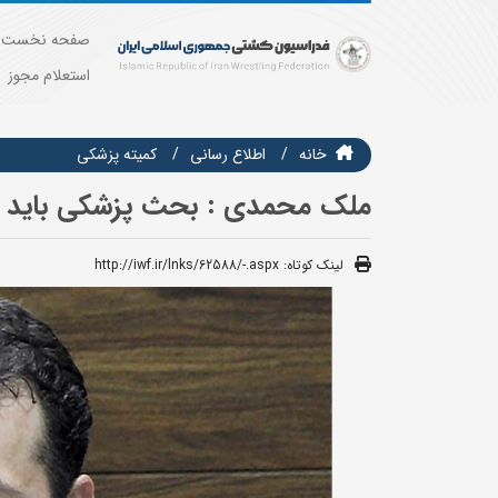
صفحه نخست
استعلام مجوز
خانه
اطلاع رسانی
کمیته پزشکی
ملک محمدی : بحث پزشکی باید در 
لینک کوتاه:
http://iwf.ir/lnks/62588/-.aspx