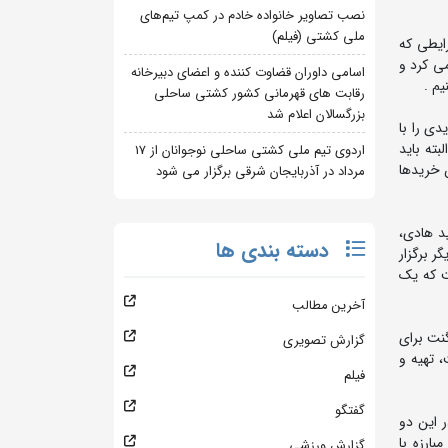
نصب تصاویر خانواده خادم در کمپ تیم‌های
ملی کشتی (فیلم)
ایطی که
ی کرد و
اسامی داوران قضاوت کننده و اعضای دبیرخانه
یم .
رقابت های قهرمانی کشور کشتی ساحلی
بزرگسالان اعلام شد
ی را با
بته باید
اردوی تیم ملی کشتی ساحلی نوجوانان از 17
 خریدها
مرداد در آذربایجان شرقی برگزار می شود
د هادی،
دسته بندی ها
ر برگزار
ت که یک
آخرین مطالب
نت برای
گزارش تصویری
، تهیه و
فیلم
گفتگو
 این دو
ارزه با
گزارش ورزشی