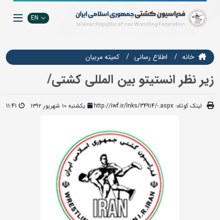
EN
خانه
اطلاع رسانی
كميته مربيان
زیر نظر انستیتو بین المللی کشتی/
لینک کوتاه:
http://iwf.ir/lnks/34914/-.aspx
یکشنبه ۱۰ شهریور ۱۳۹۲
11:41