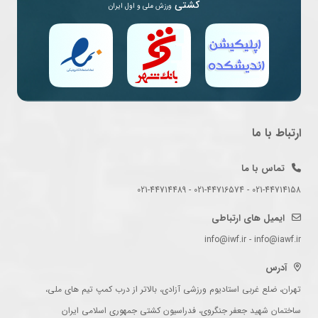
کشتی
ورزش ملی و اول ایران
ارتباط با ما
تماس با ما
021-44714158 - 021-44716574 - 021-44714489
ایمیل های ارتباطی
info@iwf.ir - info@iawf.ir
آدرس
تهران، ضلع غربی استادیوم ورزشی آزادی، بالاتر از درب کمپ تیم های ملی،
ساختمان شهید جعفر جنگروی، فدراسیون کشتی جمهوری اسلامی ایران