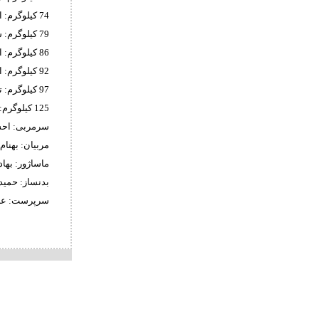
74 کیلوگرم: امیرمحمد زرین کام (تهران) محمدمهدی ممیوند (لرستان)
79 کیلوگرم: سبحان اسمی (تهران) ابوالفضل حسینی (مازندران)
86 کیلوگرم: ابوالفضل شمسی پور (تهران)
92 کیلوگرم: ابوالفضل رحمانی (مازندران)
97 کیلوگرم: توحید نوری (تهران) امیررضا علیپور (خراسان رضوی)
125 کیلوگرم: ابوالفضل محمدنژاد (تهران) پوریا یعقوبی (مازندران)
سرمربی: احس
مربیان: بهنا
ماساژور: بهاد
بدنساز: حمید
سرپرست: علی