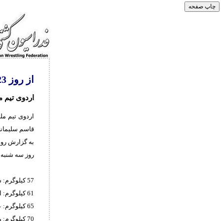
از روز 23 تیرماه و به میزبانی کمپ تیم های ملی؛
اردوی تیم م
قاسم سلیمانی
روز سه شنبه 23 تیرماه در محل تمرینات حضور داشته باشند، به شرح زیر است
57 کیلوگرم: سینا بوستانی (خراسان رضوی)
61 کیلوگرم: اهورا خاطری (مازندران) علی اصغر سلطانی (مازندران)
65 کیلوگرم: علی اصغر تات (هرمزگان) ابوالفضل بخشوده(مازندران)
70 کیلوگرم: مرتضی حاج ملامحمدی (البرز) ماهان کاووسی (مازندران)