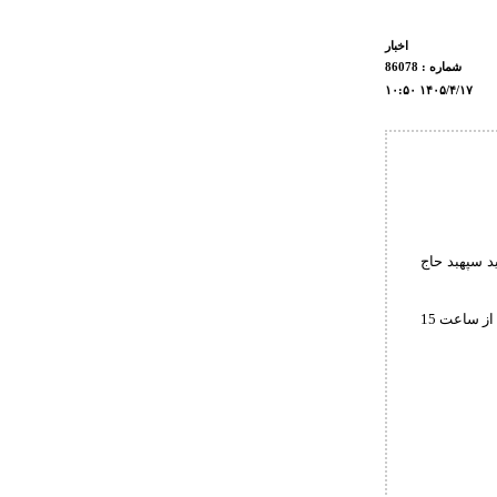
اخبار
شماره : 86078
۱۰:۵۰ ۱۴۰۵/۴/۱۷
 های ملی شهید سپهبد حاج
به گزارش روابط عمومی فدراسیون کشتی، اسامی نفرات دعوت شده به این اردو که می باید قبل از ساعت 15