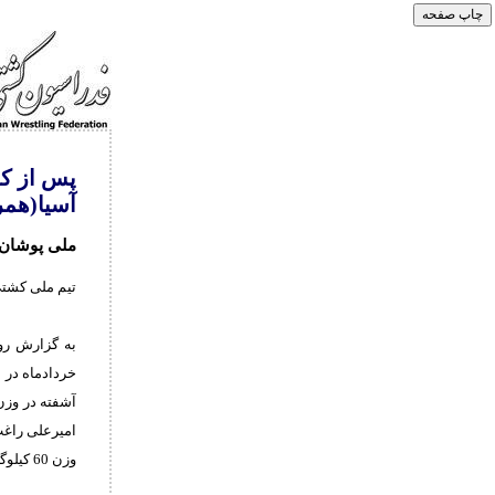
پس از کس
آسیا(همر
ملی پوشان 
تیم ملی کشتی آزاد نوجوانان با کسب 4
وزن 60 کیلوگرم و امیرعباس لطفی نژاد در وزن 65 کیلوگرم به مدال برنز رسیدند.