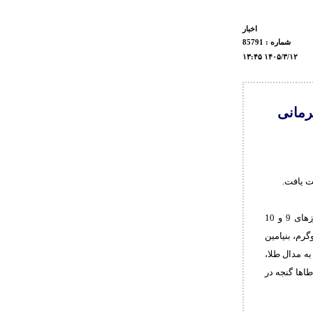
اخبار
شماره : 85791
۱۳:۴۵ ۱۴۰۵/۳/۱۲
رمانی
به گزارش روابط عمومی فدراسیون کشتی، رقابت های کشتی آزاد نوجوانان قهرمانی آسیا روزهای 9 و 10
تنام برگزار شد و در پایان برای تیم ایران مهدی دمیرچلی در وزن 45 کیلوگرم، بنیامین
ن 55 کیلوگرم و امیرعلی فراستی در وزن 80 کیلوگرم به مدال طلا،
به مدال نقره، محمدطاها گنجه در