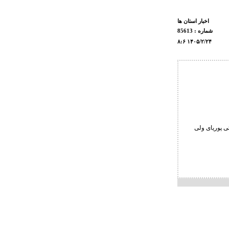
اخبار استان ها
شماره : 85613
۸:۶ ۱۴۰۵/۲/۲۴
ردیبهشت ماه در خانه کشتی پوریای ولی