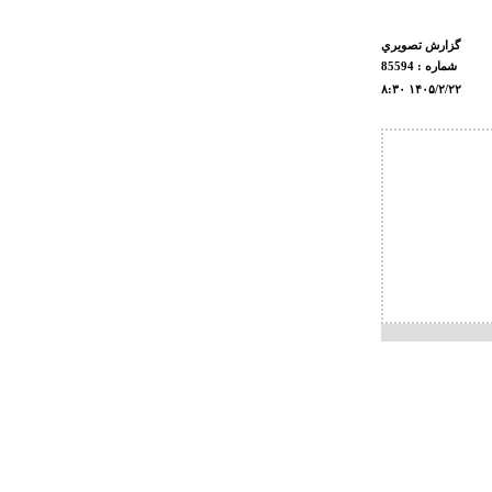
گزارش تصويري
شماره : 85594
۸:۳۰ ۱۴۰۵/۲/۲۲