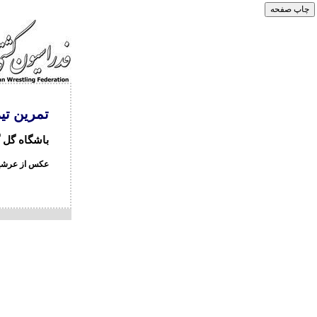
تمرین تی
باشگاه گل گهر س
عکس از عرشی