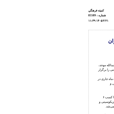
كميته فرهنگي
شماره : 85589
۱۱:۳۹ ۱۴۰۵/۲/۲۱
ر تهران
دالله موحد،
ی را برگزار
ز ساعت 13:30 تا 15:00 روز سه‌شنبه ۲۲ اردیبهشت ماه جاری در
 و
زنده‌یاد عبدالله موحد یکی از پرافتخارترین چهره‌های تاریخ ورزش ایران و جهان به شمار می‌رود؛ نابغه‌ای که با کسب ۶
ام خود را در تاریخ کشتی آزاد جاودانه کرد. او دارنده مدال طلای المپیک ۱۹۶۸ مکزیکوسیتی و
می‌شد.