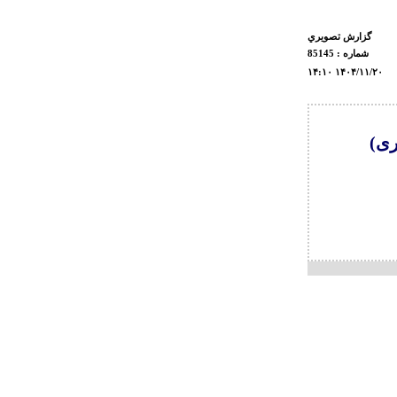
گزارش تصويري
شماره : 85145
۱۴:۱۰ ۱۴۰۴/۱۱/۲۰
ری)