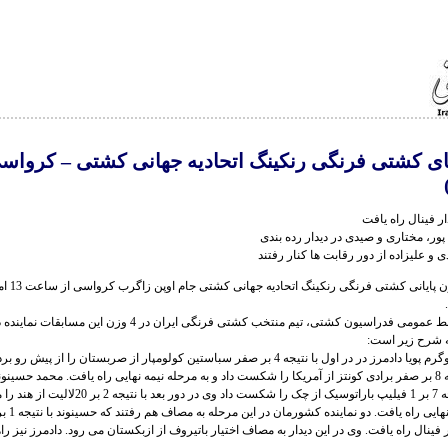
ی کشتی فرنگی رنکینگ اتحادیه جهانی کشتی – کرواس
ار فینال راه یافت
ور، مختاری و صیدی در دیدار رده بندی
 و علیزاده از دور رقابت ها کنار رفتند
مسابقات 6 وزن پا
به گزارش روابط عمومی فدراسیون کشتی، تیم منتخب کشتی فرنگی ایران در 4 وزن ا
به شرح زیر است:
در وزن 55 کیلوگرم پویا دادمرز در در اول با نتیجه 4 بر صفر سباستین کولومپار از صربستان را از 
دور بعد با نتیجه 8 بر صفر برادی کونتز از آمریکا را شکست داد و به مرحله نیمه نهایی راه یافت. محمد حسین
دور اول با نتیجه 7 بر 1 فیلیپ باراتوسیک از چک را شکست داد وی در 
ر فینال راه یافت. وی در این دیدار به مصاف اختیار باتیروف از ازبکستان می رود. دادمرز نیز را