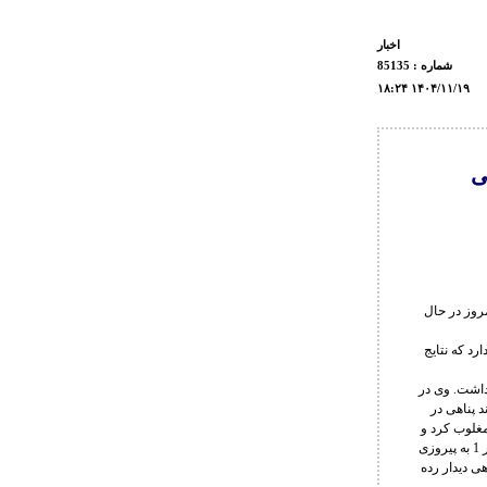
اخبار
شماره : 85135
۱۸:۲۴ ۱۴۰۴/۱۱/۱۹
ی
یانی کشتی فرنگی رنکینگ اتحادیه جهانی کشتی جام اوپن زاگرب کرواسی از ساعت 13 امروز در حال
ین مسابقات نماینده دارد که نتایج
پیش رو برداشت. وی در
وند پناهی در
دور بعد با نتیجه 2 بر 20لالیت از هند را مغلوب کرد و
به مرحله نیمه نهایی راه یافت. دو نماینده کشورمان در این مرحله به مصاف هم رفتند که حسینوند با نتیجه 1 بر 1 به پیروزی
هی دیدار رده