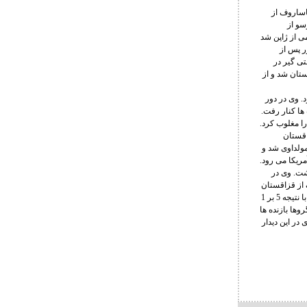
در دور دوم با نتیجه 8 بر 4 گالیم کابدوناساروف از
جه 8 بر صفر کرنلیو روسو از
تیجه 10 بر صفر مغلوب کوتو گومی از ژاپن شد
ر پس از
ین کشتی گیر در
 کمالیف از قزاقستان شد و از
 را مغلوب کرد. وی در دور
بت ها کنار رفت.
یویچ از صربستان را مغلوب کرد.
ک از قزاقستان
وب میهایل برادو از مولداوی شد و
مریکا می رود.
پیش رو برداشت. وی در
یف از قزاقستان
شد. محمدهادی صیدی در دور اول با نتیجه 9 بر صفر فیلیپ سمتکو از کرواسی را مغلوب کرد. وی در دور بعد با نتیجه 5 بر 1
وها بازنده ها
 صیدی در این دیدار