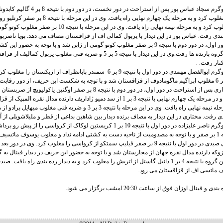
در وزن 60 کیلوگرم سجاد عباس پور پس از استراحت در دور نخست، 
قزاقستان را مغلوب کرد و به مرحله یک چهارم نهایی راه یافت. وی در این مرحله با نتی
مولداوی را مغلوب کرد و به مرحله نیمه نهایی راه یافت. وی در این مرحله با ن
 بندی رفت. عباس پور در این دیدار با یربول کمالی اف از قزاقستان مصاف می دهد. پویا ناصرپو
استراحت در دور اول، در دور دوم با نتیجه 9 بر صفر مغلوب کوتو گومی از ژاپن شد و با توجه به حضور ا
دیدار فینال به گروه بازنده ها رفت.وی در این دیدار با نتیجه 5 بر 5 و ضربه فنی مغلوب یربول
نار رفت. .
در وزن 82 کیلوگرم ابوالفضل مهمدی در دور اول با نتیجه 9 بر 6 سمندر بابانظراف از ازبکستان
بعد با نتیجه 7 بر 6 مغلوب ابراگیم ماگومادوف از قزاقستان شد و با توجه به شکست این حریف، از دور رقا
محمدرضا مختاری پس از استراحت در دور اول، در دور دوم با نتیجه 8 بر صفر اوگنین یاکول
وی در دور بعد و در مرحله یک چهارم نهایی با نتیجه 3 بر 1 از سد دمیو ژاداریف دارنده مدال نقره المپی
گذشت و به مرحله نیمه نهایی راه یافت. وی در این مرحله با نتیجه 3 بر 3 و ضربه فنی مغل
ندی رفت. مختاری در این دیدار به مصاف برنده دیدار بین شاهین بداغی از قطر و ملیلاشویلی از آ
در وزن 97 کیلوگرم ناصر علیزاده در دور اول با نتیجه 10 بر 1 کریستین لوکاک از کرواسی را از 
دور بعد با نتیجه 1 بر صفر و با توجه به مصدومیت از ناحیه دست به کشتی ادامه نداد و مغلوب یوسوف ماتس
ه دارنده مدال نقره جهان از مجارستان شد و با توجه به حضور این حریف در دیدار فینال به گر
رفت. وی در این گروه با نتیجه 4 بر 1 دانیل گاستل از اتریش را مغلوب کرد و به دیدار رده بندی راه یافت.
 ماتسی اف از قزاقستان می رود.
 فینال اوزان فوق از ساعت 20:30 امشب برگزار می شود.