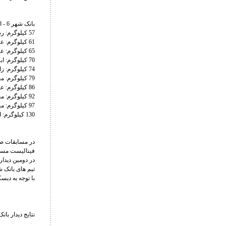
بانک شهر 6 - استقلال جویبار 4
57 کیلوگرم: رضا اطری 1 – احمد ادریسوف 5
61 کیلوگرم: عباس گادجی ماگمدوف 10 – علی قلی‌زادگان 0
65 کیلوگرم: عبدالمجید کودیف 6 – پیمان نعمتی 4
70 کیلوگرم: ابراهیم الهی 3 – محمد بخشی 4
74 کیلوگرم: زائوربک سیداکوف 7 – امیرحسین حسینی 0
79 کیلوگرم: محمد نخودی 4 – عبدالله شیخ‌اعظمی 3
86 کیلوگرم: عزت‌الله اکبری 4 – ابراگیم کادیف 5
92 کیلوگرم: محمدمبین عظیمی 5 – امیرحسین فیروزپور 3
97 کیلوگرم: مجتبی گلیج صفر – حسن یزدانی 4
130 کیلوگرم: امیررضا معصومی 7 – امیررضا صحرایی صفر (به دلیل مصدومیت ادامه نداد)
فینالیست مسا
تیم های بانک ش
با توجه به دیس
نتایج دیدار با