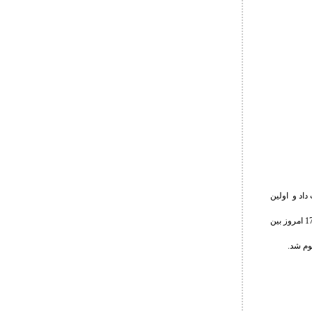
 خیبر خرم آباد را شکست داد و اولین
در دومین دیدار تیم ستارگان پاس ساری مقابل تیم بانک شهر حاضر نشد تا دیدار فینال این مسابقات ساعت 17 امروز بین
وم شد.