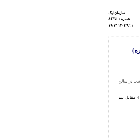
سازمان ليگ
شماره : 84731
۱۹:۱۳ ۱۴۰۴/۹/۲۱
ه)
مشب در سالن
به گزارش روابط عمومی فدراسیون کشتی، در پایان این مسابقات تیم بانک شهر با نتیجه 6 بر 4 مقابل تیم