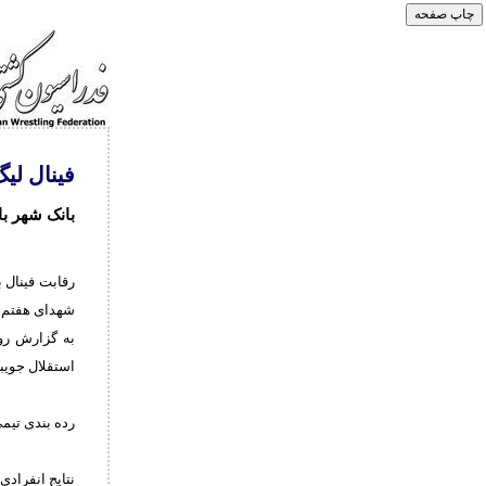
فینال لیگ
بانک شهر با
رقابت فینال 
شهدای هفتم ت
استقلال جویبا
رده بندی تیمی: 1- بانک شهر 2- استقلال جویبار 3- خیب
نتایج انفرادی