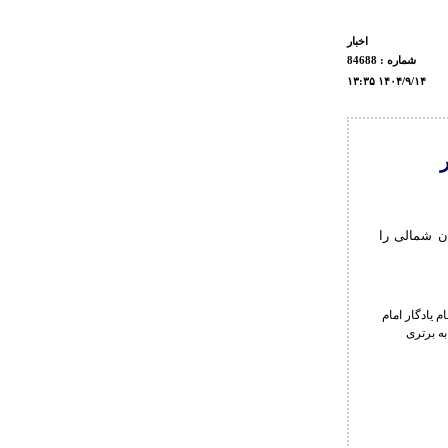
اخبار
شماره : 84688
۱۳:۳۵ ۱۴۰۴/۹/۱۴
ان شمالی را
 یادگار امام
ن خراسان شمالی به برتری