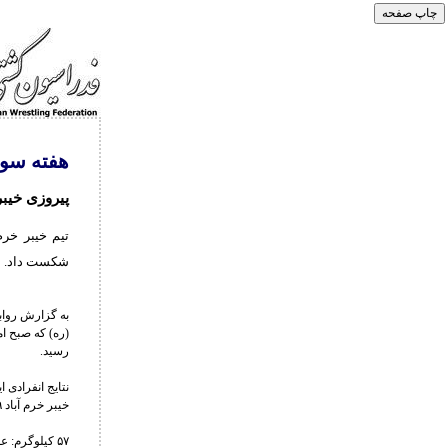
هفته سوم
پیروزی خیبر
تیم خیبر خرم
شکست داد.
به گزارش رواب
رسید.
نتایج انفرادی 
خیبر خرم آباد ۹ – نام آوران خراسان شمالی ۱
۵۷ کیلوگرم: علیرضا سرلک ۱۲ - عرفان جعفرپسند ۱