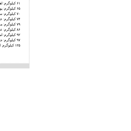
۶۱ کیلوگرم: اهورا خاطری ۱۲ - امیرحسین علی زاده ۱
۶۵ کیلوگرم: پویا کاکوئی ۸ - داریوش حضرتقلی زاده ۵
۷۰ کیلوگرم: سجاد پیردایه ۱۱ - یوسف حسین پوران صفر
۷۴ کیلوگرم: علی کرمپور ۱۹ - شایان اردو ۸
۷۹ کیلوگرم: محمدمهدی ممیوند ۱۲ - مهدی علیپور ۲
۸۶ کیلوگرم: علیرضا کریمی ۱۰ - علیرضا پورشعبان صفر
۹۲ کیلوگرم: امیرحسین خاکپا ۱۱ - مسعود ساعدی ۱
۹۷ کیلوگرم: جواد فتح خانی (حاضر نشد) - امیر محمدی (برنده)
۱۲۵ کیلوگرم: ابوالفضل محمدنژاد ۹ - مرصاد شاکری ۲