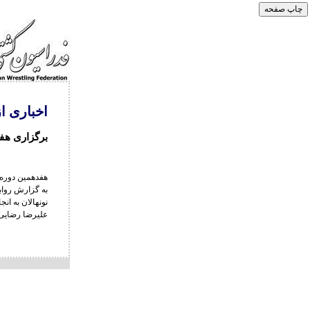
اخباری ا
برگزاری هف
هفدهمین دوره 
به گزارش رواب
نونهالان به ان
علیرضا رضایی 