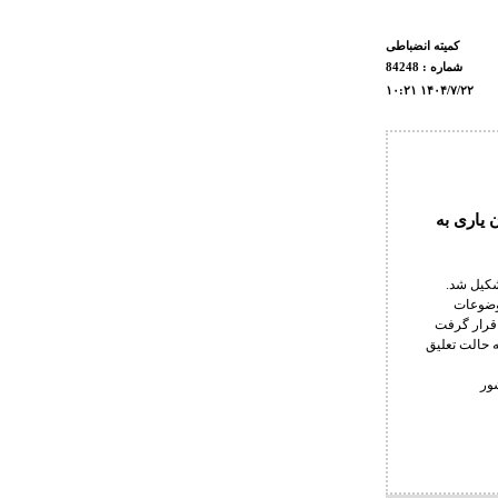
کمیته انضباطی
شماره : 84248
۱۰:۲۱ ۱۴۰۴/۷/۲۲
یاری به
شکیل شد.
وضوعات
قرار گرفت
 حالت تعلیق
ور