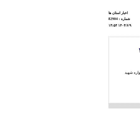
اخبار استان ها
شماره : 82904
۱۳:۵۴ ۱۴۰۴/۶/۹
اره شهید