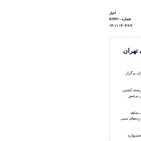
اخبار
شماره : 82893
۱۴:۱۱ ۱۴۰۴/۶/۷
تهران
ان برگزار
 رشته کشتی
ار شد و با استقبال پرشور
ک شاهد
رده‌های سنی
احیه جشنواره