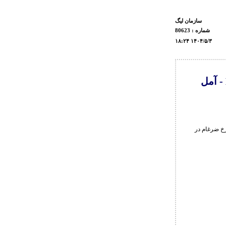
سازمان ليگ
شماره : 80623
۱۸:۲۴ ۱۴۰۴/۵/۳
خ ضرغام در