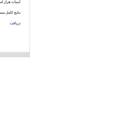
لبنیات هراز آمل 6 – هیئت کشتی فا
نتایج کامل مسا
دریافت