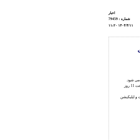
اخبار
شماره : 79459
۱۱:۲۰ ۱۴۰۴/۴/۱۱
ت
به گزارش روابط عمومی فدراسیون کشتی، انتخابی تیم ملی کشتی آزاد بزرگسالان در وزن 97 کیلوگرم ساعت 11 روز
ت و اپلیکیشن