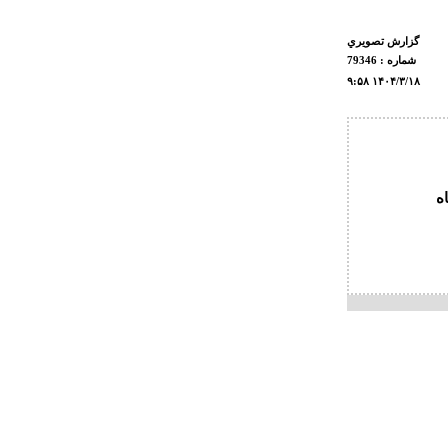
گزارش تصويري
شماره : 79346
۹:۵۸ ۱۴۰۴/۳/۱۸