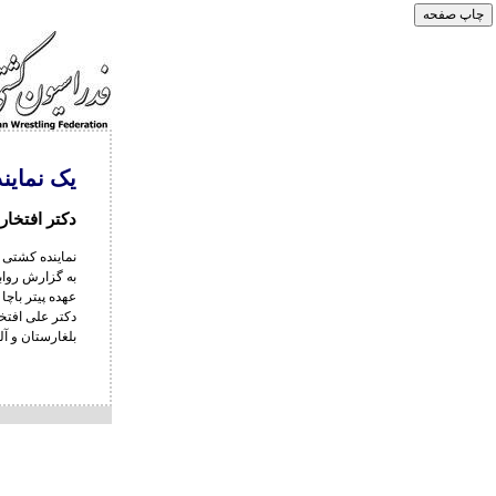
یک نماین
دکتر افتخا
نماینده کشتی 
به گزارش رواب
عهده پیتر باچ
دکتر علی افتخا
بلغارستان و آل