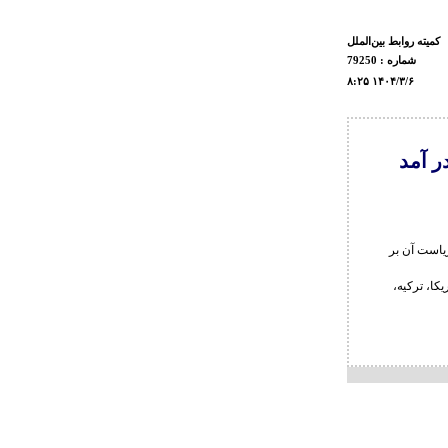
كميته روابط بين‌الملل
شماره : 79250
۸:۲۵ ۱۴۰۴/۳/۶
ر آمد
یاست آن بر
کا، ترکیه،