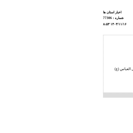
اخبار استان ها
شماره : 77306
۸:۵۳ ۱۴۰۳/۱۱/۱۶
العباس (ع)