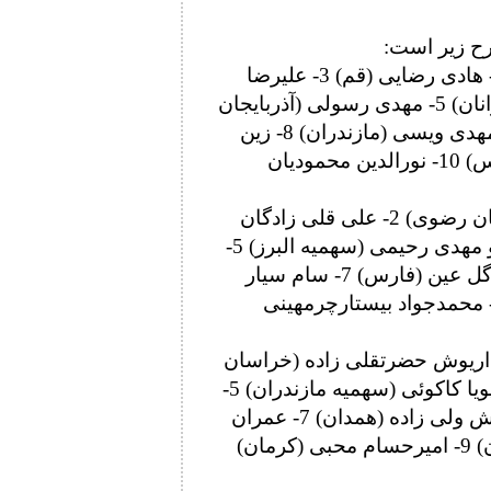
رح زیر است:
57 کیلوگرم: 1- میلاد والی زاده (مازندران) 2- هادی رضایی (قم) 3- علیرضا
سرلک (لرستان) و اهورا خاطری (سهمیه جوانان) 5- مهدی رسولی (آذربایجان
غربی) و علیرضا گودرزی (سهمیه تهران) 7- مهدی ویسی (مازندران) 8- زین
العابدین فلاح (قشم) 9- محمدعلی زارع (فارس) 10- نورالدین محمودیان
61 کیلوگرم: 1- احمد محمدنژاد جوان (خراسان رضوی) 2- علی قلی زادگان
(تهران) 3- سید عرفان جعفریان (مازندران) و مهدی رحیمی (سهمیه البرز) 5-
پوریا کاظمی (سهمیه مازندران) و ابوالفضل گل عین (فارس) 7- سام سیار
همیه جوانان) 8- علیرضا صالحی (البرز) 9- محمدجواد بیستارچرمهینی
لوگرم 1- یاسین رضایی (مازندران) 2- داریوش حضرتقلی زاده (خراسان
شمالی) 3- امیرحسین سبزعلی (لرستان) و پویا کاکوئی (سهمیه مازندران) 5-
امیررضا تیموری زاد (سهمیه جوانان) و داریوش ولی زاده (همدان) 7- عمران
حسنی (گیلان) 8- آرمین حبیب زاده (مازندران) 9- امیرحسام محبی (کرمان)