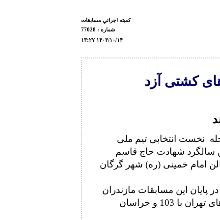
كميته اجرائي مسابقات
شماره : 77028
۱۳:۲۷ ۱۴۰۳/۱۰/۱۴
ای کشتی آزد
د
له نخست انتخابی تیم ملی
نجمین سالگرد شهادت حاج قاسم
یت 14 دی ماه در سالن امام خمینی (ره) شهر گرگان
 پایان این مسابقات مازندران
با 171 امتیاز در جایگاه نخست ایستاد و تیم های تهران با 103 و خراسان