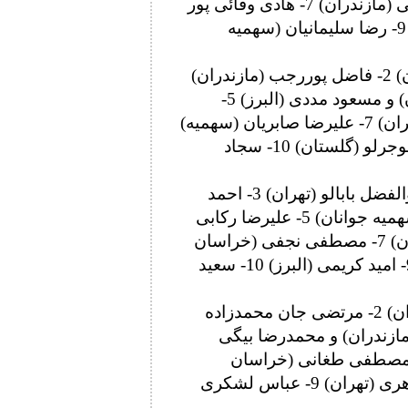
غلامی (آذربایجان شرقی) و محمدجواد صالحی (مازندران) 7- هادی وفائی پور
(همدان) 8- مهدی شایسته (خراسان رضوی) 9- رضا سلیمانیان (سهمیه
92 کیلوگرم: 1- محمدمبین عظیمی (کردستان) 2- فاضل پوررجب (مازندران)
3- سید محمدحسین میرباغبان (سهمیه تهران) و مسعود مددی (البرز) 5-
حسین رسولی (همدان) و جواد فتح خانی (تهران) 7- علیرضا صابریان (سهمیه)
8- دانیال لسانی (سهمیه مازندران) 9- علی موجرلو (گلستان) 10- سجاد
97 کیلوگرم: 1- مجتبی گلیج (مازندران) 2- ابوالفضل بابالو (تهران) 3- احمد
بذری (سهمیه مازندران) و عرفان علیزاده (سهمیه جوانان) 5- علیرضا رکابی
(سهمیه مازندران) و میلاد آقایی (سهمیه تهران) 7- مصطفی نجفی (خراسان
رضوی) 8- علیرضا عبدالهی (سهمیه تهران) 9- امید کریمی (البرز) 10- سعید
125 کیلوگرم: 1- سید مهدی هاشمی (مازندران) 2- مرتضی جان محمدزاده
ی (سهمیه مازندران) و محمدرضا بیگی
یه تهران) 5- رضا صارمی (لرستان) 6- مصطفی طغانی (خراسان
رضوی) 7- آرین ذوالعلی (کرمان) 8- امین طاهری (تهران) 9- عباس لشکری