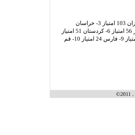
رده بندی تیمی: 1- مازندران 171 امتیاز 2- تهران 103 امتیاز 3- خراسان
رضوی 61 امتیاز 4- لرستان 59 امتیاز 5- البرز 56 امتیاز 6- کردستان 51 امتیاز
7- همدان 42 امتیاز 8- آذربایجان شرقی 36 امتیاز 9- فارس 24 امتیاز 10- قم
©2011 . 