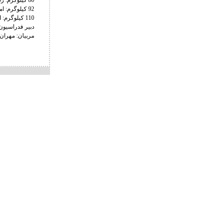
80 کیلوگرم:‌ رضا افشار (مازندران)
92 کیلوگرم: امیررضا علیپور (خراسان رضوی)
110 کیلوگرم: ابوالفضل محمدنژاد (تهران)
دبیر فدراسیون:
مربیان: مهران