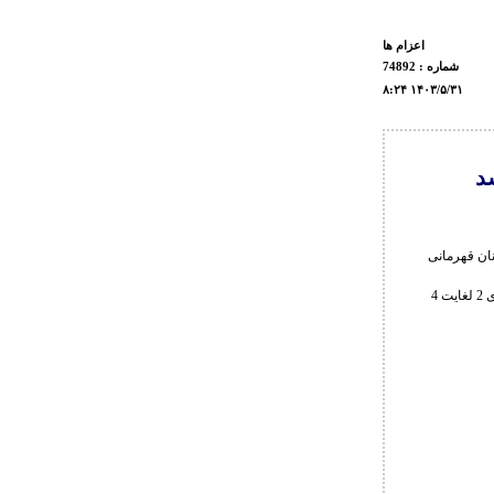
اعزام ها
شماره : 74892
۸:۲۴ ۱۴۰۳/۵/۳۱
د
نان قهرمانی
به گزارش روابط عمومی فدراسیون کشتی، اسامی نفرات اعزامی کشورمان که مسابقات آن ها طی روزهای 2 لغایت 4