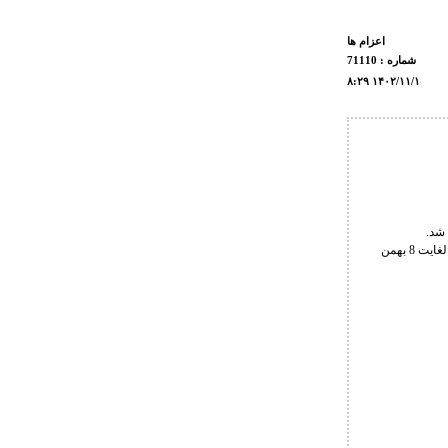
اعزام ها
شماره : 71110
۸:۲۹ ۱۴۰۲/۱۱/۱
 شد.
به گزارش روابط عمومی فدراسیون کشتی، رقابت های بین المللی کشتی آزاد جام ایوان یاریگین، روزهای 5 لغایت 8 بهمن