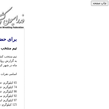
برای حضو
تیم منتخب 
تیم منتخب کشت
ماه در شهر کر
اسامی نفرات ا
65 کیلوگرم: علی خرمدل
74 کیلوگرم: عادل پناهیان
86 کیلوگرم: علی سوادکوهی
92 کیلوگرم: محمدمبین عظیمی – مهدی حاجیلوئیان
97 کیلوگرم: ابوالفضل بابالو – آرین سجادی
125 کیلوگرم: سالار حبیبی