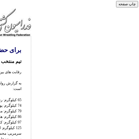
برای حضو
تیم منتخب 
رقابت های بین المللی کشتی ا
به گزارش رواب
است:
65 کیلوگرم: رحمان عموزاد – عباس ابراهیم زاده
74 کیلوگرم: یونس امامی – حسین ابوذری
79 کیلوگرم: محمد نخودی – عبداله شیخ اعظمی
86 کیلوگرم: هادی وفایی پور
97 کیلوگرم: کامران قاسم پور – امیرعلی آذرپیرا
125 کیلوگرم: امیرحسین زارع – امیررضا معصومی
سرمربی: محس