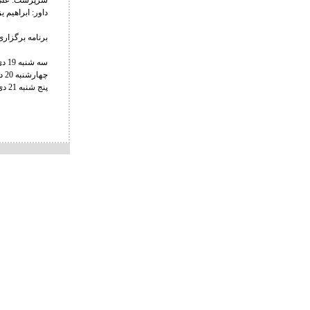
سرپرست: علی
داور: ابراهیم یز
برنامه برگزار
سه شنبه 19 دی ماه: قرعه کشی تمامی اوزان آزاد
چهارشنبه 20 دی ماه: رقابت های اوزان 57، 61، 65، 70، 74 و 86 کیلوگرم کشتی آزاد
پنج شنبه 21 دی ماه: رقابت های اوزان 79، 92، 97 و 125 کیلوگرم کشتی آزاد