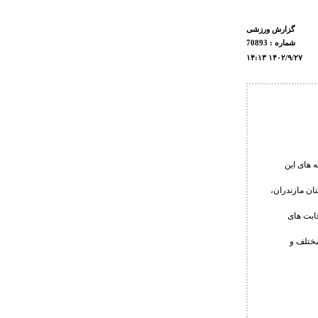
گزارش ورزشی
شماره : 70893
۱۴:۱۳ ۱۴۰۲/۹/۲۷
 های این
ن مازندران،
ابت های
مختلف و