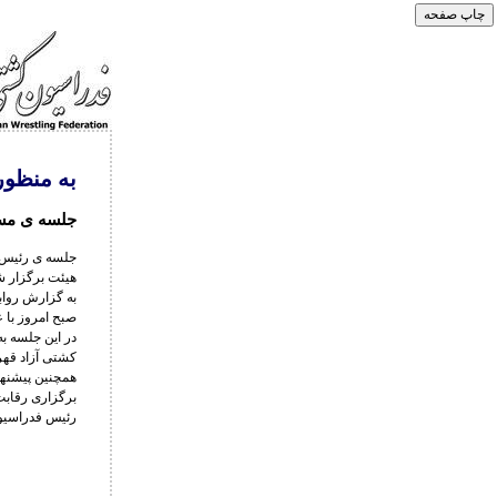
به منظور
جلسه ی مسئ
جلسه ی رئیس و
هیئت برگزار ش
به گزارش رواب
صبح امروز با 
در این جلسه ب
کشتی آزاد قهر
همچنین پیشنها
برگزاری رقابت 
رئیس فدراسیون