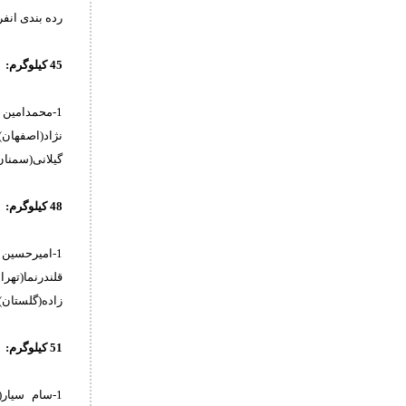
رده بندی انفر
45 کیلوگرم:
گیلانی(سمنان) 9-امیرحسین امجدی(کردستان) 10-سینا اردو(خرا
48 کیلوگرم:
زاده(گلستان) 8-محمدمعین باقری(یزد) 9-امیرمحمد دهنار(قم) 10-امیرمحمد عبدالملکی(کرد
51 کیلوگرم: