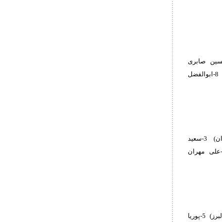
اس علیزاده(مازندران) 3-دانیال صفری(همدان) 3-امیرحسین صابری
نژاد(اصفهان) 5-نیما آبی(البرز) 5-حسین یاراحمدی(لرستان) 7-روح الله عباسی(قزوین) 8-ابوالفضل
1-امیرحسین محمدی مقدم(لرستان) 2-سام ارشد(تهران) 3-امیرحسین شعبانپور(مازندران) 3-سعید
لندرنما(تهران ب) 5-محمدپرهام حسین نژاد(قزوین) 5-علی اصغر مصطفایی نیا(کرمان) 7-علی مهران
1-سام سیار(تهران) 2-سیدطاها هاشمی(مازندران) 3-بنیامین امیدی(گیلان) 3-امیررضا جودی(البرز) 5-پوریا