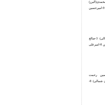
ان شرقی) 3-مهران حسنی(تهران) 3-آریوبرزن محمدی(البرز)
5-علی بابا(قم) 5-امیرحسین محمدی(کرمان) 7-پارسا حسنوند(لرستان) 8-محمد زارعی(قزوین) 9-امیرحسین
1-سبحان اسمی(توابع تهران) 2-ابوالفضل شمسی پور(تهران) 3-محمد انصاری(خراسان شمالی) 3-صالح
محمدی(قم) 5-محمدطاها شکری(همدان) 5-مبین معصومی(آذربایجان شرقی) 7-یونس خناری()قزوین 8-امیرعلی
اوسی(همدان) 3-شایان ابوالفتحی(لرستان) 3-امیرحسین رحمت
آبادی(کرمانشاه) 5-پیمان زمانی(تهران) 5-محمدعرفان فرضی(زنجان) 7-محسن سعادتی(خراسان شمالی) 8-