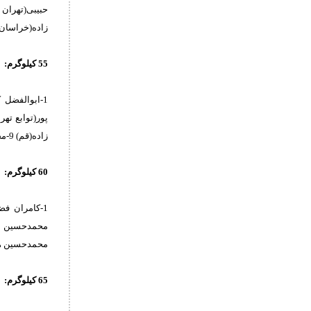
زاده(خراسان رضوی) 9-امیرحسن پرویزی(کرمانش
55‌ کیلوگرم:
زاده(قم) 9-محمدحسین رضائی(گلستان) 10-حمیدرضا پروینی(قزوین)
60 کیلوگرم:
محمدحسین هودی(توابع تهران) 9
65 کیلوگرم: