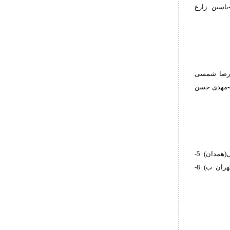
یبی(تهران ب) 5-محمدرضا شهسواری(قزوین) 7-علیرضا عیسی بازکیائی(توابع تهران) 8-یاسین زارع
الفضل کوشکی(لرستان) 2-محمدحسین شعبانلو(همدان) 3-امیرعلی غضنفری(مازندران) 3-رضا شمسی
پور(توابع تهران) 5-بنیامین دارابی(کرمانشاه) 5-علیرضا بیک خورمیزی(یزد) 7-محمد عموئی(البرز) 8-مهدی حسن
1-کامران فضلی(مازندران) 2-کسری قدرتی(البرز) 3-محمدجواد اصغری(گیلان) 3-یوسف مقدسی(همدان) 5-
محمدحسین سبزی زاده(کرمانشاه) 5-شایان اردو(خراسان رضوی) 7-محمدمهدی حسن زاده(تهران ب) 8-