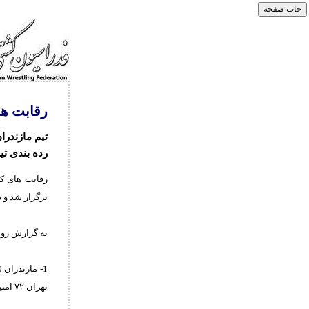
رقابت ها
تیم مازندرا
رده بندی ت
برگزار شد و د
به گزارش روا
تهران ۷۲ امتیاز ۷_ خراسان رضوی ۶۹ امتیاز 8- قزوین ۴۴ امتیاز 9- کرمانشاه ۴۱ امتیاز 10- گیلان ۴۰ امتیار