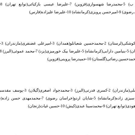
حب
اه) 10-علیرضا علیزاده(فارس)
1-ابو
-محمدسینا عبدی(کیش) 10-حسین غیاث(زنجان)