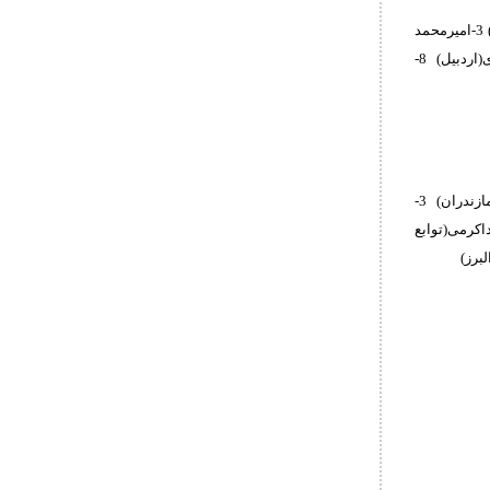
1-امیررضا علیپور(خراسان رضوی) 2-امیرحسین محمدی(مازندران) 3-محمدصالح عزتی راد(همدان) 3-امیرمحمد
رحیمی(تهران) 5-سیدسام دانش فر(توابع تهران) 5-مهربد علیزاده(سمنان) 7-امیررضا شیری(اردبیل) 8-
1-امیرحسین نقدعلی پور(تهران) 2-امیرمحمد شفائی(خراسان رضوی) 3-محمد فیروزجاهی(مازندران) 3-
ن) 5-امیرحسین صفری(گیلان)7-امیرعلی خداکرمی(توابع