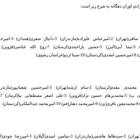
ادی اوزان دهگانه به شرح زیر است:‌
1-محمدامین ساقی(تهران) 2-امیرعب
سان رضوی)
ق
ستان)