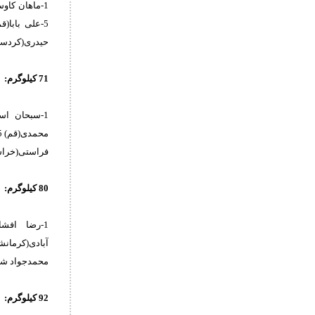
حیدری(کردستان) 10-امیرحسین امیر
71 کیلوگرم:
فراستی(خراسان رضوی) 9-وحید کریمی(البر
80 کیلوگرم:
محمدجواد شاه بیکی(گلستان) 9-شادی
92 کیلوگرم: