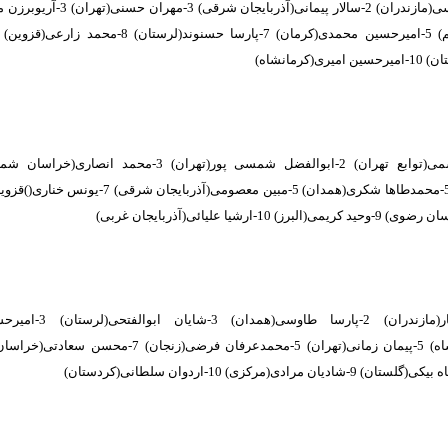
1-ماهان کاوسی(مازندران) 2-سالار پیمانی(آذربایج
ی(کرمانشاه)
ز) 10-ارشیا علیائی(آذربایجان غربی)
1-رضا افشار(مازندران) 2-پارسا ط
ان مرادی(مرکزی) 10-اردوان سلطانی(کردستان)