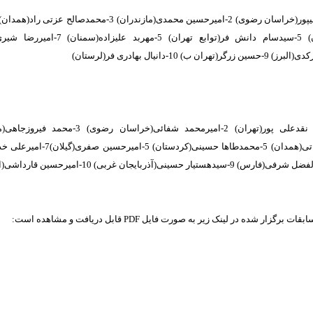
ان ب) 10-دانیال بهادری فر(لرستان)
ابوالفضل براتی(همدان) 5-محمدطاها حسینی(کردستا
برگزار شده در لینک زیر به صورت فایل PDF قابل دریافت و مشاهده است: