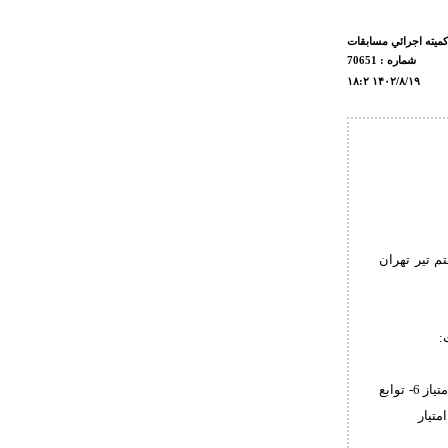
كميته اجرائي مسابقات
شماره : 70651
۱۸:۲ ۱۴۰۲/۸/۱۹
در سالن شهدای هفتم تیر تهران
:
1- مازندران 180امتیاز 2- تهران ۱۵۵ امتیاز 3- همدان ۱۱۰ امتیاز 4- لرستان ۸۵ امتیاز 5- البرز ۸۰ امتیاز 6- توابع