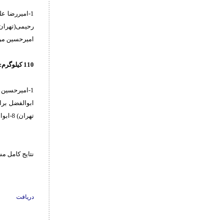
امیرحسین مرکدی(البرز) 9-حسین زرگر(تهر
110‌ کیلوگرم:
تهران) 8-ابوالفضل شرفی(فارس) 9-سیدهستیار حسینی(آذربایجان غربی) 10-امیرحسین قارداشی(البرز)
نتایج کامل مسابقات 
دریافت