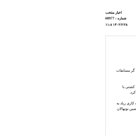
اخبار منتخب
شماره : 68977
۱۱:۸ ۱۴۰۲/۲/۲۸
 گر مسابقات
کشتی با
کرد.
کاری زیاد به
مین نونهالان