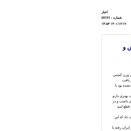
اخبار
شماره : 68191
۱۴:۵۴ ۱۴۰۱/۱۲/۱۲
 و
های سنگین وزن کشتی
 یافت.
انظار عمومی ظاهر نشده بود با
بهتری دارم.
ی داشت و در
 دکترها نیز قطع امید
ز وزن خود را از دست داد که این
یران رفته یا