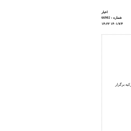
اخبار
شماره : 66902
۱۴:۲۲ ۱۴۰۱/۷/۴
هرماه در شهر بورسا ترکیه برگزار