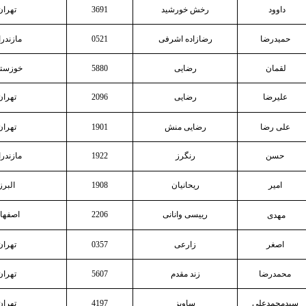
داوود
رخش خورشید
3691
تهران
حمیدرضا
رضازاده اشرفی
0521
مازندر
لقمان
رضایی
5880
خوزستا
علیرضا
رضایی
2096
تهران
علی رضا
رضایی منش
1901
تهران
حسن
رنگرز
1922
مازندر
امیر
ریحانیان
1908
البرز
رییسی وانانی
2206
اصفها
مهدی
اصغر
زارعی
0357
تهران
محمدرضا
زند مقدم
5607
تهران
سیدمحمدعلی
ساویز
4197
تهران