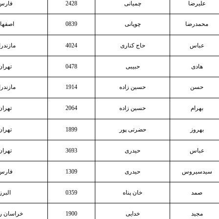
علیرضا
چمیانی
2428
فارس
محمدرضا
چوپانی
0839
اصفها
عباس
حاج کناری
4024
مازندر
هادی
حبیبی
0478
تهران
حسن
حسین زاده
1914
مازندر
بهرام
حسین زاده
2064
تهران
بهروز
حضرتی پور
1899
تهران
عباس
حیدری
3693
تهران
سیدسیروس
حیدری
1309
فارس
صمد
خان پناه
0359
البرز
مجید
خدایی
1900
خراسان 