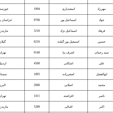
مهرزاد
اسفندیاری
1904
خوزستا
جواد
اسماعیل پور
0760
خراسان 
فرهاد
اسماعیل نژاد
5210
مازندر
حسین
اسمعیل پور گیلده
6216
گیلان
سید رحمان
اشرف نیا
0140
تهران
علی
اشکانی
4500
اردبی
ابوالفضل
اصغرزاده
1895
سمنا
محمد
اصلانی
2060
البرز
ناصر
افراشته
1411
تهران
اکبر
اقبالی
5289
مازندر