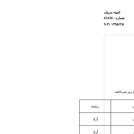
كميته مربيان
شماره : 45430
۹:۴۱ ۱۳۹۵/۳/۵
رشته
آزاد
آزاد