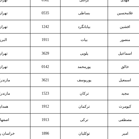
مهدی
برائتی
0582
تهران
غلامحسین
بساطی
0535
تهران
افشین
بیابانگرد
1242
تهران
منصور
بیات
1911
البرز
اسماعیل
پلویی
3629
تهران
خالق
پورمحمد
0142
تهران
اسمعیل
پوریوسف
3621
مازندر
مجید
ترکان
1523
مازندر
کیومرث
ترکمان
1912
همدان
مصطفی
ترکی
1913
اصفها
امیر
توکلیان
1896
خراسان 