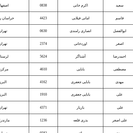
سعید
اکرم خانی
0838
اصفها
قاسم
امانی فیلابی
4423
خراسان 
ابوالفضل
انصاری رامندی
0630
تهران
اصغر
اوردخانی
2374
تهران
احمدرضا
آشناگر
5624
لرستا
مصطفی
بابایی
4610
مرکز
مهدی
بابایی جعفری
4162
البرز
علی
بابایی جعفری
1910
البرز
علی
بازیار
4371
تهران
علی اصغر
بذری قلعه
1236
مازندر