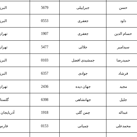
حسن
جبراییلی
5679
البرز
داود
جعفری
0553
البرز
حسام الدین
جعفری
1907
تهران
سیدامیر
جلالی
5477
تهران
حمیدرضا
جمشیدی افضل
0103
البرز
فرشاد
جوادی
6357
البرز
مجید
جهان دیده
2436
تهران
جلیل
جهانشاهی
6398
گلستا
عبداله
چمن گلی
1918
آذربایجان
محمدعلی
چمیانی
0153
فارس