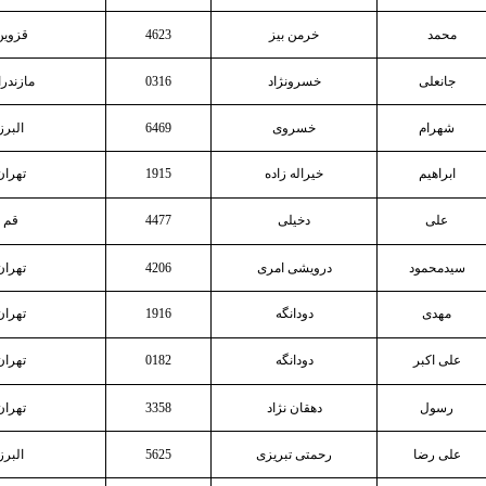
محمد
خرمن بیز
4623
قزوین
جانعلی
خسرونژاد
0316
مازندر
شهرام
خسروی
6469
البرز
ابراهیم
خیراله زاده
1915
تهران
علی
دخیلی
4477
قم
سیدمحمود
درویشی امری
4206
تهران
مهدی
دودانگه
1916
تهران
علی اکبر
دودانگه
0182
تهران
رسول
دهقان نژاد
3358
تهران
علی رضا
رحمتی تبریزی
5625
البرز