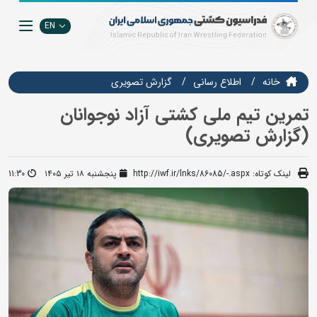
EN
خانه
اطلاع رسانی
گزارش تصويري
تمرین تیم ملی کشتی آزاد نوجوانان
(گزارش تصویری)
لینک کوتاه:
http://iwf.ir/lnks/86085/-.aspx
پنجشنبه ۱۸ تیر ۱۴۰۵
11:30