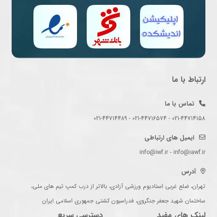
ارتباط با ما
تماس با ما
021-44714158 - 021-44716574 - 021-44714489
ایمیل های ارتباطی
info@iwf.ir - info@iawf.ir
آدرس
تهران، ضلع غربی استادیوم ورزشی آزادی، بالاتر از درب کمپ تیم های ملی،
ساختمان شهید جعفر جنگروی، فدراسیون کشتی جمهوری اسلامی ایران
لینک های مفید
دسترسی سریع