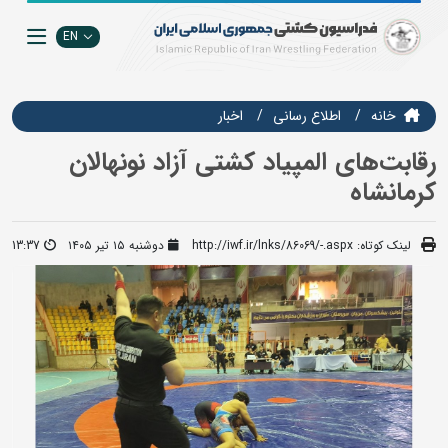
EN
خانه
اطلاع رسانی
اخبار
رقابت‌های المپیاد کشتی آزاد نونهالان
کرمانشاه
لینک کوتاه:
http://iwf.ir/lnks/86069/-.aspx
دوشنبه ۱۵ تیر ۱۴۰۵
13:37