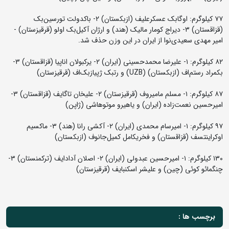
۷۷ کیلوگرم: اوگابک عسکرعلیف (ازبکستان) ۲- باکدولت تورسین‌بک
(قزاقستان) ۳- دیراج کومار مالیک (هند) و ارژان آکیل‌بک اولو (قرقیزستان) -
امیر مهدی سعیدی‌نوا از ایران در این وزن حذف شد.
۸۲ کیلوگرم: ۱- علیرضا محمدحسینی (ایران) ۲- یرکبولان اناپیا (قزاقستان) ۳-
بکمراد رستم‌اف (ازبکستان) (UZB) و رتبک ژپیاز‌بک‌اف (قرقیزستان)
۸۷ کیلوگرم: ۱- مسلم مامیروف (قرقیزستان) ۲- علیخان تاگایف (قزاقستان) ۳-
امیرحسین نعمت‌زاده (ایران) و یاهیرو موتوهاشی (ژاپن)
۹۷ کیلوگرم: ۱- امیرسام محمدی (ایران) ۲- آکشی رانا (هند) ۳- ماکسیم
اوکراینتسف (قزاقستان) و فخریکامل کمیل‌جانوف (ازبکستان)
۱۳۰ کیلوگرم: ۱- امیرحسین عبدولی (ایران) ۲- اصلان آدادایف (ترکمنستان) ۳-
چنگمائو کوئی (چین) و علیشر اسکنبایف (قرقیزستان)
برچسب ها :