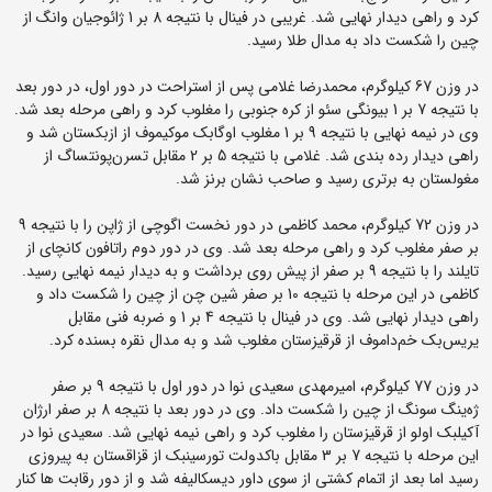
کرد و راهی دیدار نهایی شد. غریبی در فینال با نتیجه 8 بر 1 ژائوجیان وانگ از
چین را شکست داد به مدال طلا رسید.
در وزن 67 کیلوگرم، محمدرضا غلامی پس از استراحت در دور اول، در دور بعد
با نتیجه 7 بر 1 بیونگی سئو از کره جنوبی را مغلوب کرد و راهی مرحله بعد شد.
وی در نیمه نهایی با نتیجه 9 بر 1 مغلوب اوگابک موکیموف از ازبکستان شد و
راهی دیدار رده بندی شد. غلامی با نتیجه 5 بر 2 مقابل تسرن‌پونتساگ از
مغولستان به برتری رسید و صاحب نشان برنز شد.
در وزن 72 کیلوگرم، محمد کاظمی در دور نخست اگوچی از ژاپن را با نتیجه 9
بر صفر مغلوب کرد و راهی مرحله بعد شد. وی در دور دوم راتافون کانچای از
تایلند را با نتیجه 9 بر صفر از پیش روی برداشت و به دیدار نیمه نهایی رسید.
کاظمی در این مرحله با نتیجه 10 بر صفر شین چن از چین را شکست داد و
راهی دیدار نهایی شد. وی در فینال با نتیجه 4 بر 1 و ضربه فنی مقابل
یریس‌بک خم‌داموف از قرقیزستان مغلوب شد و به مدال نقره بسنده کرد.
در وزن 77 کیلوگرم، امیرمهدی سعیدی نوا در دور اول با نتیجه 9 بر صفر
ژه‌ینگ سونگ از چین را شکست داد. وی در دور بعد با نتیجه 8 بر صفر ارژان
آکیلبک اولو از قرقیزستان را مغلوب کرد و راهی نیمه نهایی شد. سعیدی نوا در
این مرحله با نتیجه 7 بر 3 مقابل باکدولت تورسینبک از قزاقستان به پیروزی
رسید اما بعد از اتمام کشتی از سوی داور دیسکالیفه شد و از دور رقابت ها کنار