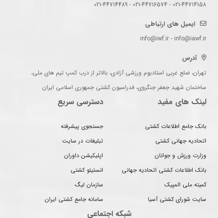
021-44714158 - 021-44716574 - 021-44714489
ایمیل های ارتباطی
info@iwf.ir - info@iawf.ir
آدرس
تهران، ضلع غربی استادیوم ورزشی آزادی، بالاتر از درب کمپ تیم های ملی،
ساختمان شهید جعفر جنگروی، فدراسیون کشتی جمهوری اسلامی ایران
لینک های مفید
دسترسی سریع
بانک جامع اطلاعات کشتی
جستجوی پیشرفته
اتحادیه جهانی کشتی
تبلیغات در سایت
وزارت ورزش و جوانان
اپلیکیشن داوران
بانک اطلاعات کشتی اتحادیه جهانی
انستیتو کشتی
کمیته ملی المپیک
سازمان لیگ
سایت شورای کشتی آسیا
سامانه جامع کشتی ایران
شبکه اجتماعی