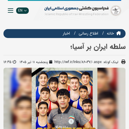
EN
خانه
اطلاع رسانی
اخبار
سلطه ایران بر آسیا؛
لینک کوتاه:
http://iwf.ir/lnks/86037/-.aspx
پنجشنبه ۱۱ تیر ۱۴۰۵
16:35