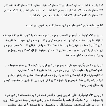
1- ایران 190 امتیاز 2- ازبکستان 168 امتیاز 3- قرقیزستان 166 امتیاز 4- قزاقستان
141 امتیاز 5- هند 107 امتیاز 6- چین 104 امتیاز 7- ژاپن 85 امتیاز 8- ترکمنستان
44 امتیاز 9- تاجیکستان 37 امتیاز 10- کره جنوبی 30 امتیاز
نتایج نمایندگان کشورمان در این مسابقات به شرح زیر است:
در وزن 55 کیلوگرم، آرمین شمسی پور در دور نخست با نتیجه 11 بر 2 کابولوف
از قزاقستان را مغلوب کرد و راهی نیمه نهایی شد. وی در این مرحله با نتیجه
4 بر 2 آلیمژانوف از قرقیزستان را شکست داد و راهی فینال شد. شمسی پور در
این دیدار با نتیجه 8 بر صفر مقابل اتابک تورسینوف از ازبکستان به پیروزی
رسید و صاحب نشان طلا شد.
در وزن 60 کیلوگرم، امیرعلی حیدری در دور اول با نتیجه 9 بر صفر سفروف از
تاجیکستان را مغلوب کرد. وی و در دور بعد با نتیجه 6 بر 3 مغلوب
عبدالرسولوف از قرقیزستان شد و با توجه به فینالیست شدن حریفش راهی
دیدار رده بندی شد.حیدری با نتیجه 2 بر 1 لی‌جون بی از چین را مغلوب کرد و
به مدال برنز رسید.
در وزن 63 کیلوگرم، علی غریبی پس از استراحت در دور نخست، در دور دوم
با نتیجه 10 بر 2 مالیک از هند را شکست داد و راهی دیدار نیمه نهایی شد. وی
در این مرحله قونج‌بک اسماعیل‌اف از ازبکستان را با نتیجه 9 بر صفر مغلوب