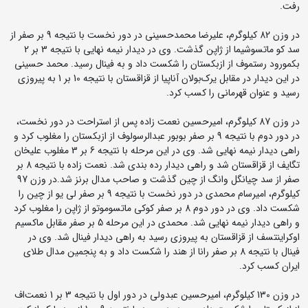
رفت.
در وزن 82 کیلوگرم، علیرضا محمدحسینی در دور نخست با نتیجه 9 بر صفر از
سد کو ماتسوشیما از ژاپن گذشت. وی در دیدار نیمه نهایی با نتیجه 3 بر 2
بکمورود رستموف از ازبکستان را شکست داد و به فینال رسید. محمد حسینی
در این دیدار در مقابل یرک‌بولان آناپیا از قزاقستان با نتیجه 10 بر 1 به پیروزی
رسید و عنوان قهرمانی را کسب کرد.
در وزن 87 کیلوگرم، امیرحسین نعمت زاده پس از استراحت در دور نخست،
در دور دوم با نتیجه 9 بر صفر بوبور عبد‌الرسولوف از ازبکستان را مغلوب کرد و
راهی دیدار نیمه نهایی شد. وی در این مرحله با نتیجه 6 بر 3 مغلوب علیخان
تگایف از قزاقستان شد و راهی دیدار رده بندی شد. نعمت زاده با نتیجه 8 بر
صفر از سد چیانگل وانگ از چین گذشت و صاحب مدال برنز شد.در وزن 97
کیلوگرم، امیرسام محمدی در دور نخست با نتیجه 9 بر صفر لی یو از چین را
شکست داد. وی در دور دوم 8 بر صفر کوکی ماتسوموتو از ژاپن را مغلوب کرد
و راهی دیدار نیمه نهایی شد. محمدی در این مرحله 5 بر صفر مقابل ماکسیم
اوکراینتسف از قزاقستان به پیروزی رسید به راهی دیدار فینال شد. وی در
فینال با نتیجه 8 بر صفر رانا از هند را شکست داد و به پنجمین مدال طلای
ایران کسب کرد.
در وزن 130 کیلوگرم، امیرحسین عبدولی در دور اول با نتیجه 3 بر 1 نعمت‌اف