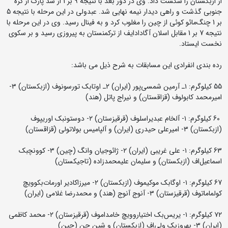
از ازبکستان را شکست داد. وی در دور بعد با نتیجه 9 بر 1 از سد پارک از کره
جنوبی گذشت و راهی دیدار نیمه نهایی شد. عبدولی در این مرحله با نتیجه 5
بر 1 چنگ‌مائو کوئی از چین را مغلوب کرد و به فینال رسید. وی در این مرحله با
نتیجه 7 بر 1 مقابل اسلان آگادادایف از ترکمنستان به پیروزی رسید و بر سکوی
نخست ایستاد.
رده بندی انفرادی این مسابقات به شرح ذیل می باشد:
55 کیلوگرم: ۱ـ آرمین شمسی‌پور (ایران) ۲ـ اوتابک تورسونوف (ازبکستان) ۳-
امیرمحمد کابولوف (قزاقستان) و نیراج پاتل (هند)
60 کیلوگرم: ۱- آلخام عبدیراسلوف (قرقیزستان) ۲- دوستونبک اوریپوف
(ازبکستان) ۳- امیرعلی حیدری (ایران) و آلپامیس بولاتولی (قزاقستان)
63 کیلوگرم: ۱- علی غریبی (ایران) ۲- ژائوجیان وانگ (چین) ۳- کوونچبک
اسماعیل‌اف (ازبکستان) و سلیمان علیمحمدزاده (تاجیکستان)
67 کیلوگرم: ۱- اوگابک موکیموف (ازبکستان) ۲- میرزاکادیر اورمات‌بکوویچ
کولماماتوف (قرقیزستان) ۳- آنوج آنوج (هند) و محمدرضا غلامی (ایران)
۷۲ کیلوگرم: ۱- یریس‌بک اختیاروویچ خامداموف (قرقیزستان) ۲- محمد کاظمی
(ایران) ۳- بهروزبک ولی‌اف (ازبکستان) و شین چن (چین)