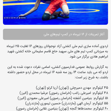
آغاز تمرینات از ۱۶ تیرماه در کمپ تیم‌های ملی
اردوی آماده سازی تیم ملی کشتی آزاد نوجوانان روزهای 16 لغایت 25 تیرماه
به میزبانی کمپ تیم های ملی سپهبد حاج قاسم سلیمانی خانه کشتی شهید
ابراهیم هادی برگزار می شود.
به گزارش روابط عمومی فدارسیون کشتی، اسامی نفرات دعوت شده به این
اردو که می باید ساعت 14 روز سه شنبه 16 تیرماه در محل اردو حضور داشته
باشند، به شرح زیر است:
45 کیلوگرم: مهدی دمیرچلی (تهران) آریا کرلو (تهران)
48 کیلوگرم: امیرعلی راغب (خراسان رضوی) عرشیا محمدی (البرز)
51 کیلوگرم: بنیامین آشفته (خراسان رضوی) امیرعلی معبودی (البرز)
55 کیلوگرم: آرمان الهی (مازندران) حسین تیموری (مازندران)
60 کیلوگرم: محمدطاها گنجه (تهران) بنیامین نقابی (خراسان رضوی)