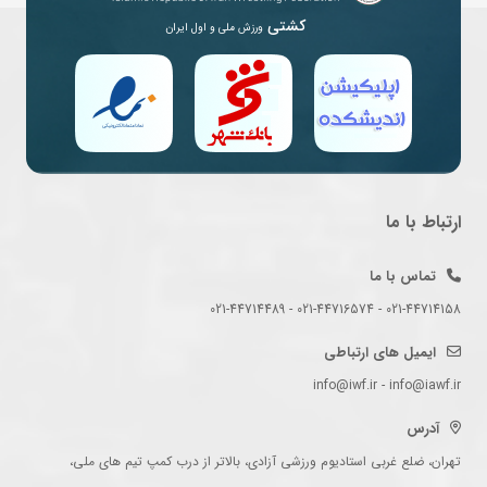
کشتی
ورزش ملی و اول ایران
ارتباط با ما
تماس با ما
021-44714158 - 021-44716574 - 021-44714489
ایمیل های ارتباطی
info@iwf.ir - info@iawf.ir
آدرس
تهران، ضلع غربی استادیوم ورزشی آزادی، بالاتر از درب کمپ تیم های ملی،