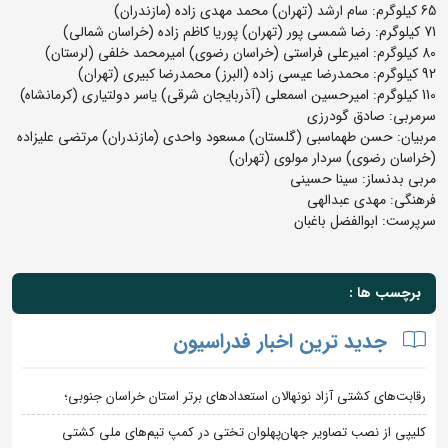
65 کیلوگرم: سام ارشد (تهران) محمد مهدی زاده (مازندران)
71 کیلوگرم: رضا شمسی پور (تهران) پوریا کاظم زاده (خراسان شمالی)
80 کیلوگرم: امیرعلی فراستی (خراسان رضوی) امیرمحمد خلفی (لرستان)
92 کیلوگرم: محمدرضا عیسی زاده (البرز) محمدرضا کبیری (تهران)
110 کیلوگرم: امیرحسین اسمعلی (آذربایجان شرقی) یاسر دولتیاری (کرمانشاه)
سرمربی‌: صادق گودرزی
مربیان: حسن طهماسبی (گلستان) مسعود واحدی (مازندران) مرتضی علیزاده
(خراسان رضوی) سردار مولوی (تهران)
مربی بدنساز: سینا حسینی
فرهنگی: مهدی عبدالهی
سرپرست: ابوالفضل باغبان
برچسب ها :
جدید ترین اخبار فدراسیون
رقابت‌های کشتی آزاد نونهالان استعدادهای برتر استان خراسان جنوبی؛
کلیپی از نصب تصاویر جهان‌پهلوان تختی در کمپ تیم‌های ملی کشتی