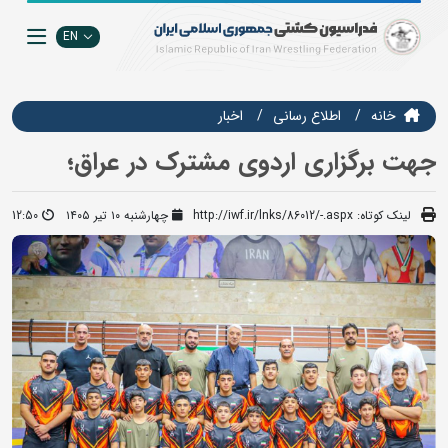
EN
خانه
اطلاع رسانی
اخبار
جهت برگزاری اردوی مشترک در عراق؛
لینک کوتاه:
http://iwf.ir/lnks/86012/-.aspx
چهارشنبه ۱۰ تیر ۱۴۰۵
12:50