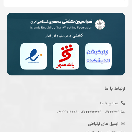
کشتی
ورزش ملی و اول ایران
ارتباط با ما
تماس با ما
021-44714158 - 021-44716574 - 021-44714489
ایمیل های ارتباطی