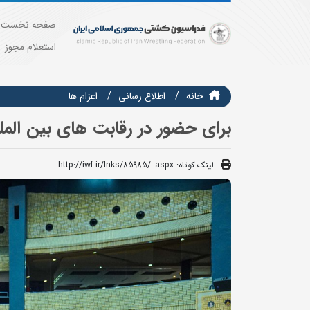
صفحه نخست
استعلام مجوز
خانه
اطلاع رسانی
اعزام ها
برای حضور در رقابت های بین المل
لینک کوتاه:
http://iwf.ir/lnks/85985/-.aspx