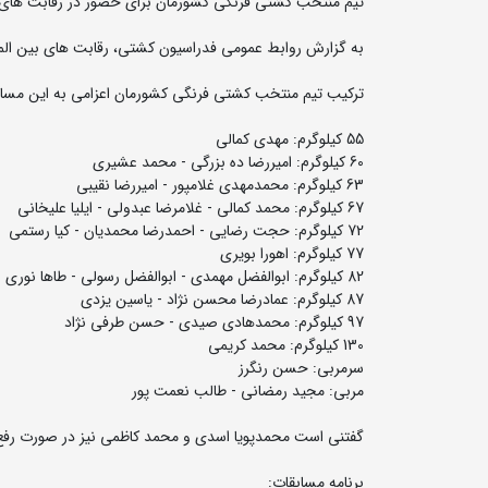
تیم منتخب کشتی فرنگی کشورمان برای حضور در رقابت های بی
به گزارش روابط عمومی فدراسیون کشتی، رقابت های بین المللی جام پاشایان ارمنستان روزهای
ترکیب تیم منتخب کشتی فرنگی کشورمان اعزامی به این مساب
55 کیلوگرم: مهدی کمالی
60 کیلوگرم: امیررضا ده بزرگی - محمد عشیری
63 کیلوگرم: محمدمهدی غلامپور - امیررضا نقیبی
67 کیلوگرم: محمد کمالی - غلامرضا عبدولی - ایلیا علیخانی
72 کیلوگرم: حجت رضایی - احمدرضا محمدیان - کیا رستمی
77 کیلوگرم: اهورا بویری
82 کیلوگرم: ابوالفضل مهمدی - ابوالفضل رسولی - طاها نوری
87 کیلوگرم: عمادرضا محسن نژاد - یاسین یزدی
97 کیلوگرم: محمدهادی صیدی - حسن طرفی نژاد
130 کیلوگرم: محمد کریمی
سرمربی: حسن رنگرز
مربی: مجید رمضانی - طالب نعمت پور
گفتنی است محمدپویا اسدی و محمد کاظمی نیز در صورت رفع 
برنامه مسابقات: