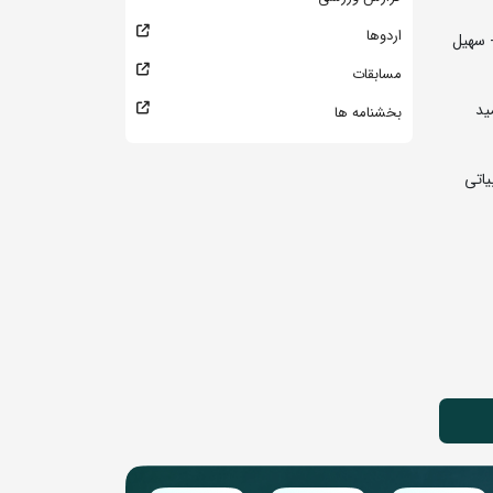
اردوها
گرم: 1- هادی شرفبیانی 2- امیررضا علی پور 3- جواد فتح خانی و حسین رسولی 5- میلاد احمدی و ابوالفضل حسین خانی (افغانستان) 7- سهیل
مسابقات
آقاخانی 5- عرفان علیزاده و امیرمحمد شفاهی 7- امیر طه برفه ای 8- امید
بخشنامه ها