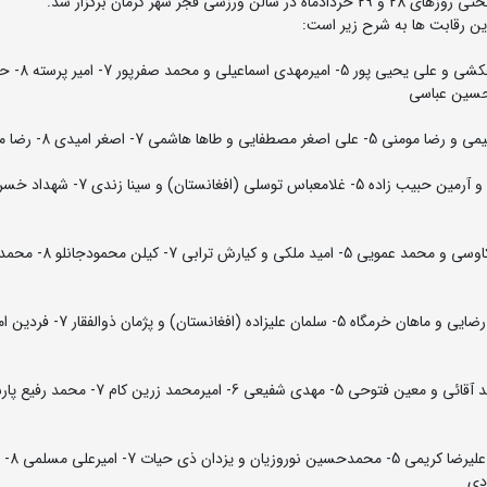
 شهر کرمان برگزار شد.
ین رقابت ها به شرح زیر است:
57 کیلوگرم: 1- علی مومنی 2- علیرضا سرلک 3- محمدجوا
70 کیلوگرم: 1- محمدعلی عموزاد 2- مرتضی قیاسی 3- ماهان کاوسی و محمد عمویی 5- امید مل
79 کیلوگرم: 1- مهدی اسماعیلی 2- عرفان الهی 3- حسین محمد آقائی و معین فتوحی 5- مهدی شفیعی 6- امیرمحمد
86 کیلوگرم: 1- رضا افشار 2- سجاد غلام