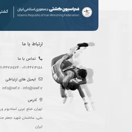
کشت
ارتباط با ما
تماس با ما
021-44714158 - 021-44716574 - 021-44714489
ایمیل های ارتباطی
info@iwf.ir - info@iawf.ir
آدرس
تهران، ضلع غربی استادیوم ورز
ملی، ساختمان شهید جعفر جن
ایران