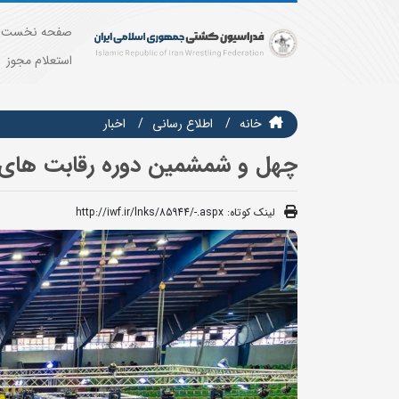
صفحه نخست
استعلام مجوز
خانه
اطلاع رسانی
اخبار
چهل و شمشمین دوره رقابت های ب
لینک کوتاه:
http://iwf.ir/lnks/85944/-.aspx