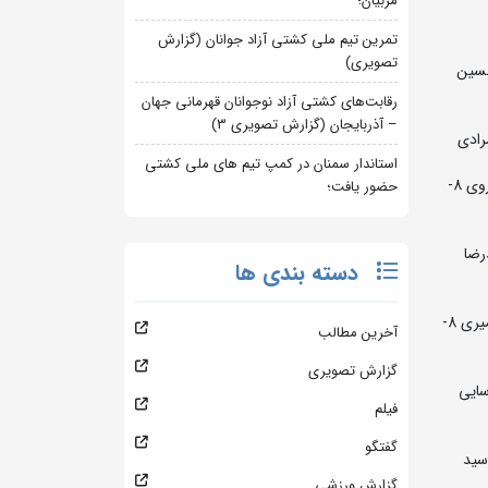
مربیان؛
تمرین تیم ملی کشتی آزاد جوانان (گزارش
تصویری)
د یخکشی و علی یحیی پور 5- امیرمهدی اسماعیلی و محمد صفرپور 7- امیر پرسته 8- حسین
رقابت‌های کشتی آزاد نوجوانان قهرمانی جهان
– آذربایجان (گزارش تصویری 3)
استاندار سمنان در کمپ تیم های ملی کشتی
65 کیلوگرم: 1- علی اصغر تات 2- یاسین رضایی 3- پویا کاکوئی و آرمین حبیب زاده 5- غلامعباس توسلی (افغانستان) و سینا زندی 7- شهداد خسروی 8-
حضور یافت؛
کی و کیارش ترابی 7- کیلن محمودجانلو 8- محمدرضا
دسته بندی ها
74 کیلوگرم: 1- امیرحسین حسینی 2- علی اکبر فضلی 3- علی رضایی و ماهان خرمگاه 5- سلمان علیزاده (افغانستان) و پژمان ذوالفقار 7- فردین امیری 8-
آخرین مطالب
گزارش تصویری
 زرین کام 7- محمد رفیع پارسایی
فیلم
گفتگو
ی 3- رضا سلیمانیان و علیرضا کریمی 5- محمدحسین نوروزیان و یزدان ذی حیات 7- امیرعلی مسلمی 8- سید
گزارش ورزشی