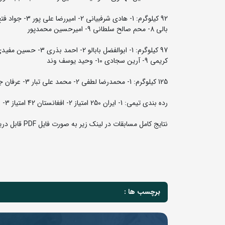
بالی 8- محم صالح سلطانی 9- امیرحسین محمدپور
کریمی 9- آرین سجادی 10- وحید یوسف وند
125 کیلوگرم: 1- محمدرضا لطفی 2- محمد علی تبار 3- عرفان جعفری و پویا یعقوبی 5- مصطفی طغانی و آرین آراد 7- سهیل پری نژاد 8- محمود بیاتی
رده بندی تیمی: 1- ایران 250 امتیاز 2- افغانستان 42 امتیاز 3- عراق 6 امتیاز
نتایج کامل مسابقات در لینک زیر به صورت فایل PDF قابل دریافت است:
برچسب ها :