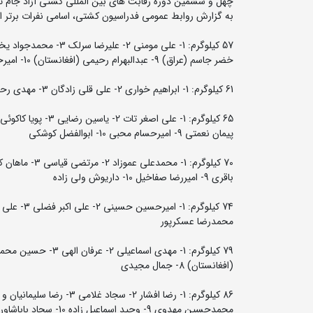
چهل و ششمین دوره رقابت های بین المللی کشتی آزاد جام تختی روزهای 28 و 29 خردادماه در سالن ورزشی فجر
به گزارش روابط عمومی فدراسیون کشتی، اسامی نفرات برتر ا
خضر جاسم (عراق) 9- عبدالبهرام رحیمی (افغانستان) 10- امیرحسین عباسی
61 کیلوگرم: 1- ابراهیم خواری 2- علی قلی زادگان 3- مهدی رحیمی و رضا مومنی 5- علی اصغر مصطفایی و طاها هاشمی 7- اصغر امیدی 8- رضا مرادی
پیمان نعمتی 9- امیرحسام محبی 10- ابوالفضل کوشکی
باقری 9- امیررضا صفاخیل 10- داریوش ولی زاده
محمدرضا عسکرپور
(افغانستان) 8- جمال مجیدی
محمدحسین مهدوی 9- وحید اسماعیل زاده 10- سجاد باباشاوردی