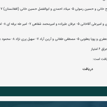
92 کیلو
97 کیلوگرم: 1- ابوالفضل بابالو 2- احمد بذری 3- حسین مفیدی و امیرعلی 
دریافت